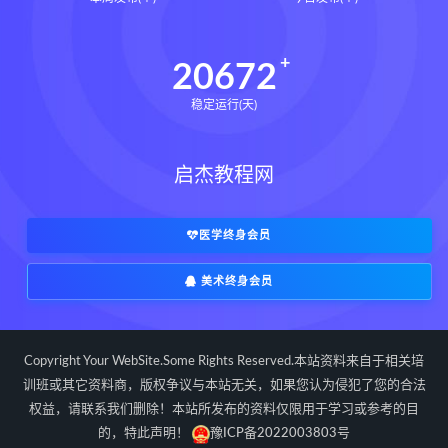
世道天机预测学pdf
世道天机预测学电子书
20672
世道天机预测学
青乌居士
稳定运行(天)
实用命理学
财富显化的道法术下载
财富显化的道法术网盘
启杰教程网
财富显化的道法术
生命密码高级解读师下载
生命密码高级解读师网盘
医学终身会员
生命密码高级解读师
弈涵老师
美术终身会员
相理衡真十卷点校本下载
相理衡真十卷点校本网盘
相理衡真十卷点校本pdf
Copyright Your WebSite.Some Rights Reserved.本站资料来自于相关培
相理衡真十卷点校本电子书
训班或其它资料商，版权争议与本站无关，如果您认为侵犯了您的合法
权益，请联系我们删除！本站所发布的资料仅限用于学习或参考的目
相理衡真十卷点校本
陳釗
的，特此声明！
豫ICP备2022003803号
住宅环境疾病诊断实操全书下载