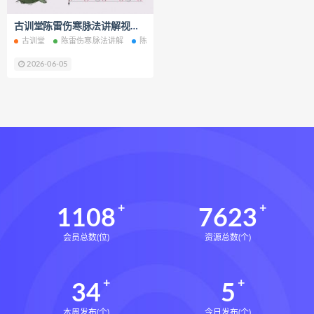
道家八字化解指导册电子书
古训堂陈雷伤寒脉法讲解视频课程27集百度网盘下载学习
道家八字化解指导册
古训堂
陈雷伤寒脉法讲解
陈雷伤寒脉法讲解网盘
陈雷伤寒脉法讲解下载
过三关与做功实例下载
2026-06-05
过三关与做功实例网盘
过三关与做功实例pdf
过三关与做功实例电子书
过三关与做功实例
归一
寻龙点穴高级班课程下载
寻龙点穴高级班课程网盘
寻龙点穴高级班课程
水沐
1108
7623
辰南择吉日下载
辰南择吉日网盘
会员总数(位)
资源总数(个)
辰南择吉日
九宫八卦指针下载
九宫八卦指针网盘
九宫八卦指针
34
5
世道天机预测学下载
世道天机预测学网盘
本周发布(个)
今日发布(个)