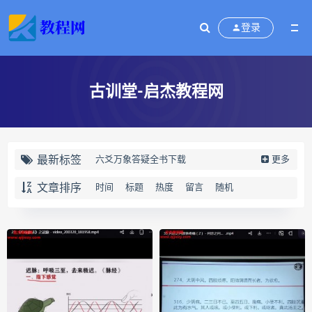
登录
古训堂-启杰教程网
最新标签
六爻万象答疑全书下载
更多
六爻万象答疑全书网盘
文章排序
时间
标题
热度
留言
随机
六爻万象答疑全书pdf
六爻万象答疑全书电子书
六爻万象答疑全书
道家八字化解指导册下载
道家八字化解指导册网盘
道家八字化解指导册pdf