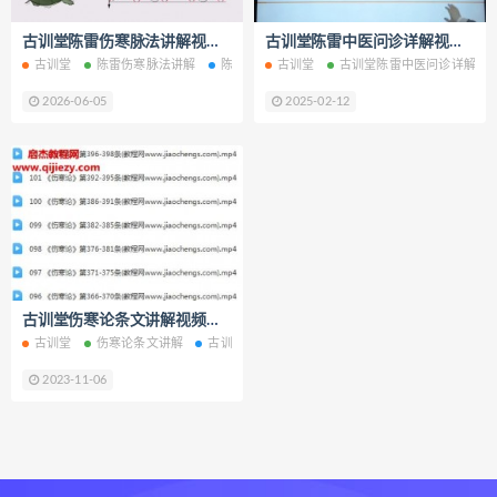
道家八字化解指导册电子书
古训堂陈雷伤寒脉法讲解视频课程27集百度网盘下载学习
古训堂陈雷中医问诊详解视频课程34集百度网盘下载学习
道家八字化解指导册
古训堂
陈雷伤寒脉法讲解
陈雷伤寒脉法讲解网盘
古训堂
古训堂陈雷中医问诊详解
陈雷伤寒脉法讲解下载
过三关与做功实例下载
2026-06-05
2025-02-12
过三关与做功实例网盘
过三关与做功实例pdf
过三关与做功实例电子书
过三关与做功实例
归一
寻龙点穴高级班课程下载
寻龙点穴高级班课程网盘
古训堂伤寒论条文讲解视频课程102集百度网盘下载学习
寻龙点穴高级班课程
水沐
古训堂
伤寒论条文讲解
古训堂伤寒论条文讲解
辰南择吉日下载
辰南择吉日网盘
2023-11-06
辰南择吉日
九宫八卦指针下载
九宫八卦指针网盘
九宫八卦指针
世道天机预测学下载
世道天机预测学网盘