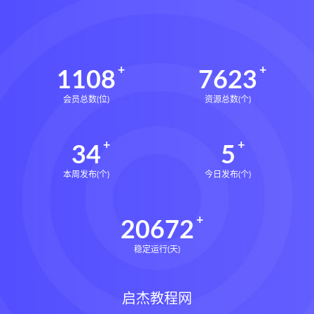
世道天机预测学pdf
世道天机预测学电子书
世道天机预测学
青乌居士
1108
7623
实用命理学
财富显化的道法术下载
会员总数(位)
资源总数(个)
财富显化的道法术网盘
财富显化的道法术
生命密码高级解读师下载
34
5
生命密码高级解读师网盘
本周发布(个)
今日发布(个)
生命密码高级解读师
弈涵老师
相理衡真十卷点校本下载
20672
相理衡真十卷点校本网盘
相理衡真十卷点校本pdf
稳定运行(天)
相理衡真十卷点校本电子书
相理衡真十卷点校本
陳釗
启杰教程网
住宅环境疾病诊断实操全书下载