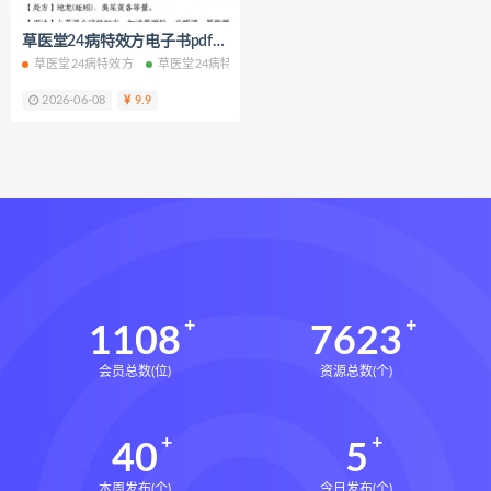
脐针通关导引术下载
草医堂24病特效方电子书pdf百度网盘下载学习
脐针通关导引术网盘
脐针通关导引术
草医堂24病特效方
草医堂24病特效方电子书
草医堂24病特效方PDF
草医
赵建新脐针通关导引术面授班
2026-06-08
9.9
开元针灸下载
开元针灸网盘
长卿老师课程下载
长卿老师课程网盘
长卿老师闲者密训
长卿老师闲者读书会
长卿老师课程合集长卿老师奇门绝学
长卿老师课程
六爻万象答疑全书下载
六爻万象答疑全书网盘
1108
7623
六爻万象答疑全书pdf
会员总数(位)
资源总数(个)
六爻万象答疑全书电子书
六爻万象答疑全书
40
5
道家八字化解指导册下载
道家八字化解指导册网盘
本周发布(个)
今日发布(个)