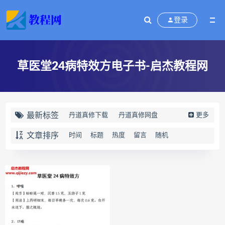
登录
草医堂24病特效方电子书-启杰教程网
最新标签
丹道真修下载
丹道真修网盘
更多
丹道真修养生术
丹道真修合集
文章排序
时间
标题
热度
留言
随机
丹道真修初中高级班
丹道真修
赵氏寻因断根速效通经术下载
赵氏寻因断根速效通经术网盘
宫廷御医槌疗术下载
宫廷御医槌疗术网盘
宫廷御医槌疗术
赵书曦宫廷御医槌疗术