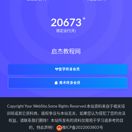
道家八字化解指导册pdf
道家八字化解指导册电子书
20673
道家八字化解指导册
稳定运行(天)
过三关与做功实例下载
过三关与做功实例网盘
启杰教程网
过三关与做功实例pdf
过三关与做功实例电子书
过三关与做功实例
归一
医学终身会员
寻龙点穴高级班课程下载
美术终身会员
寻龙点穴高级班课程网盘
寻龙点穴高级班课程
水沐
辰南择吉日下载
辰南择吉日网盘
Copyright Your WebSite.Some Rights Reserved.本站资料来自于相关培
辰南择吉日
九宫八卦指针下载
训班或其它资料商，版权争议与本站无关，如果您认为侵犯了您的合法
权益，请联系我们删除！本站所发布的资料仅限用于学习或参考的目
九宫八卦指针网盘
九宫八卦指针
的，特此声明！
豫ICP备2022003803号
世道天机预测学下载