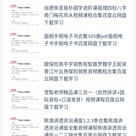
尚德朱昱易朴国学进阶课易理四柱八字
奇门梅花风水视频课程合集百度云网盘
下载学习
面相手相电子书合集105册pdf面相电
子书手相电子书百度网盘下载学习
跟保险高手学销售程智雄罗魏学王妮吴
晋江叶云燕保险销售音频教程合集百度
云网盘下载学习
雪梨老师精品课三合一（自然拼读+国
际音标+口语发音）视频课程百度云网
盘下载学习
熊逸讲透资治通鉴1,2,3季合集熊逸讲
透资治通鉴全集音频课程熊逸讲透资治
通鉴一二三辑合集百度云网盘下载学习