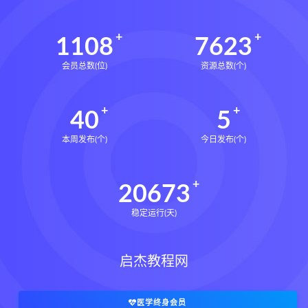
1108
7623
会员总数(位)
资源总数(个)
40
5
本周发布(个)
今日发布(个)
20673
稳定运行(天)
启杰教程网
医学终身会员