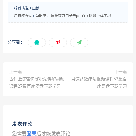
转载请说明出处
启杰教程网
»
草医堂24病特效方电子书pdf百度网盘下载学习
分享到：
上一篇
下一篇
古训堂陈雷伤寒脉法讲解视频
易道药罐疗法视频课程53集百
课程27集百度网盘下载学习
度网盘下载学习
发表评论
您需要
登录
后才能发表评论