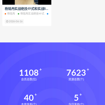
脐针通关导引术下载
杨铭冉实战绝技49式和实战81式面授班两套视频课程合集百度网盘下载学习
脐针通关导引术网盘
脐针通关导引术
杨铭冉
杨铭冉实战绝技49式
杨铭冉实战81式面授班
杨铭冉实战绝技网盘
赵建新脐针通关导引术面授班
2026-06-16
开元针灸下载
开元针灸网盘
长卿老师课程下载
长卿老师课程网盘
长卿老师闲者密训
长卿老师闲者读书会
长卿老师课程合集长卿老师奇门绝学
长卿老师课程
六爻万象答疑全书下载
六爻万象答疑全书网盘
1108
7623
六爻万象答疑全书pdf
会员总数(位)
资源总数(个)
六爻万象答疑全书电子书
六爻万象答疑全书
40
5
道家八字化解指导册下载
道家八字化解指导册网盘
本周发布(个)
今日发布(个)