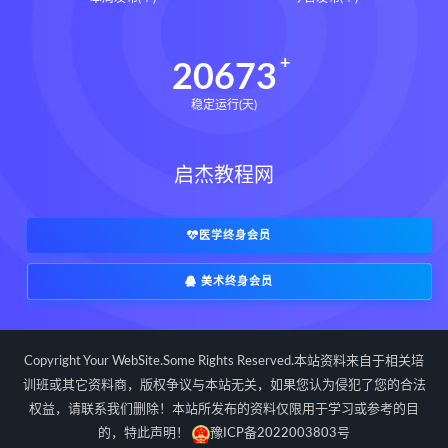
道家八字化解指导册pdf
道家八字化解指导册电子书
20673
道家八字化解指导册
稳定运行(天)
过三关与做功实例下载
过三关与做功实例网盘
启杰教程网
过三关与做功实例pdf
过三关与做功实例电子书
过三关与做功实例
归一
医学终身会员
寻龙点穴高级班课程下载
美术终身会员
寻龙点穴高级班课程网盘
寻龙点穴高级班课程
水沐
辰南择吉日下载
辰南择吉日网盘
Copyright Your WebSite.Some Rights Reserved.本站资料来自于相关培
辰南择吉日
九宫八卦指针下载
训班或其它资料商，版权争议与本站无关，如果您认为侵犯了您的合法
权益，请联系我们删除！本站所发布的资料仅限用于学习或参考的目
九宫八卦指针网盘
九宫八卦指针
的，特此声明！
豫ICP备2022003803号
世道天机预测学下载