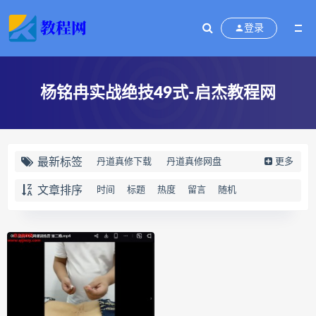
登录
杨铭冉实战绝技49式-启杰教程网
最新标签
丹道真修下载
丹道真修网盘
更多
丹道真修养生术
丹道真修合集
文章排序
时间
标题
热度
留言
随机
丹道真修初中高级班
丹道真修
赵氏寻因断根速效通经术下载
赵氏寻因断根速效通经术网盘
宫廷御医槌疗术下载
宫廷御医槌疗术网盘
宫廷御医槌疗术
赵书曦宫廷御医槌疗术