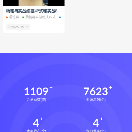
王氏中药外治疗法面授系统课下载
杨铭冉实战绝技49式和实战81式面授班两套视频课程合集百度网盘下载学习
王氏中药外治疗法面授系统课网盘
杨铭冉
杨铭冉实战绝技49式
杨铭冉实战81式面授班
杨铭冉实战绝技网盘
王氏中药外治疗法面授系统课
2026-06-16
丹道真修下载
丹道真修网盘
丹道真修养生术
丹道真修合集
丹道真修初中高级班
丹道真修
赵氏寻因断根速效通经术下载
赵氏寻因断根速效通经术网盘
宫廷御医槌疗术下载
宫廷御医槌疗术网盘
宫廷御医槌疗术
1109
7623
赵书曦宫廷御医槌疗术
会员总数(位)
资源总数(个)
脐针通关导引术下载
脐针通关导引术网盘
脐针通关导引术
4
4
赵建新脐针通关导引术面授班
开元针灸下载
开元针灸网盘
本周发布(个)
今日发布(个)