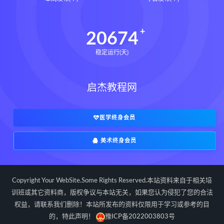
长卿老师课程下载
长卿老师课程网盘
长卿老师闲者密训
20674
长卿老师闲者读书会
稳定运行(天)
长卿老师课程合集长卿老师奇门绝学
长卿老师课程
六爻万象答疑全书下载
启杰教程网
六爻万象答疑全书网盘
六爻万象答疑全书pdf
六爻万象答疑全书电子书
医学终身会员
六爻万象答疑全书
美术终身会员
道家八字化解指导册下载
道家八字化解指导册网盘
道家八字化解指导册pdf
Copyright Your WebSite.Some Rights Reserved.本站资料来自于相关培
道家八字化解指导册电子书
训班或其它资料商，版权争议与本站无关，如果您认为侵犯了您的合法
权益，请联系我们删除！本站所发布的资料仅限用于学习或参考的目
道家八字化解指导册
的，特此声明！
豫ICP备2022003803号
过三关与做功实例下载