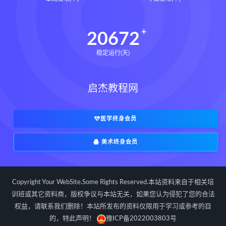
辰南择吉日
九宫八卦指针下载
九宫八卦指针网盘
九宫八卦指针
20672
世道天机预测学下载
稳定运行(天)
世道天机预测学网盘
世道天机预测学pdf
启杰教程网
世道天机预测学电子书
世道天机预测学
青乌居士
实用命理学
财富显化的道法术下载
医学终身会员
财富显化的道法术网盘
美术终身会员
财富显化的道法术
生命密码高级解读师下载
生命密码高级解读师网盘
Copyright Your WebSite.Some Rights Reserved.本站资料来自于相关培
生命密码高级解读师
弈涵老师
训班或其它资料商，版权争议与本站无关，如果您认为侵犯了您的合法
权益，请联系我们删除！本站所发布的资料仅限用于学习或参考的目
相理衡真十卷点校本下载
的，特此声明！
豫ICP备2022003803号
相理衡真十卷点校本网盘