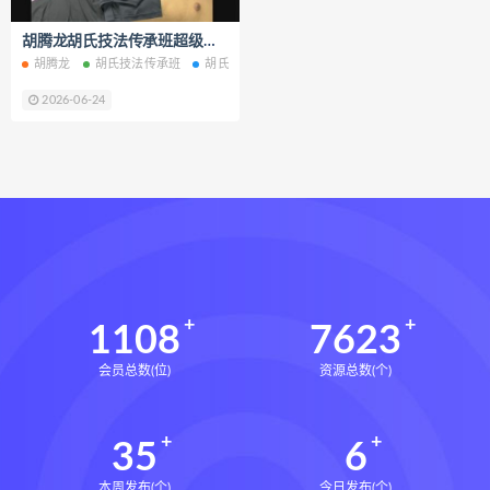
六爻万象答疑全书
胡腾龙胡氏技法传承班超级大课145集百度网盘下载学习
道家八字化解指导册下载
胡腾龙
胡氏技法传承班
胡氏技法传承班超级大课
胡氏技法传承班网盘
道家八字化解指导册网盘
2026-06-24
道家八字化解指导册pdf
道家八字化解指导册电子书
道家八字化解指导册
过三关与做功实例下载
过三关与做功实例网盘
过三关与做功实例pdf
过三关与做功实例电子书
1108
7623
过三关与做功实例
归一
会员总数(位)
资源总数(个)
寻龙点穴高级班课程下载
寻龙点穴高级班课程网盘
35
6
寻龙点穴高级班课程
水沐
辰南择吉日下载
辰南择吉日网盘
本周发布(个)
今日发布(个)