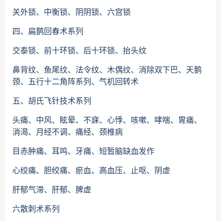
关外锁、中衡锁、阴阴锁、六宫锁
四、扁鹊回春术系列
交泰锁、前十环锁、后十环锁、抬头纹
鼻背纹、鱼尾纹、法令纹、木偶纹、消除双下巴、天鹅
颈、五行十二角阵系列、气机回转术
五、胡氏飞针技术系列
头痛、中风、眩晕、不寐、心悸、咳嗽、哮喘、胃痛、
消渴、月经不调、痛经、颈椎病
目赤肿痛、耳鸣、牙痛、短暂脑缺血发作
心绞痛、胆绞痛、瘀血、高血压、止呕、阴虚
肝郁气滞、肝郁、脾虚
六散刺术系列