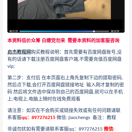
本资料低价众筹 白嫖党勿来 需要本资料的加客服咨询
启杰教程网
购买教程说明：首先需要有百度网盘账号,没
有的话请下载注册百度网盘客户端,不需要充值百度网盘
vip;
第二步：支付后 在本页面右上角先复制下边的提取密码,
然后点下载,会打开百度网盘链接地址 输入刚才复制的密
码 然后将文件选中保存到自己的百度网盘,就可以在手机
上,电视上,电脑上随时在线免费观看
请注意：如实在不会购买或链接失效或有任何问题请联
系客服
qq：897276215
微信: jiaochengs 备注：教程
非诚勿扰如有需要请联系客服qq：897276215
微信: