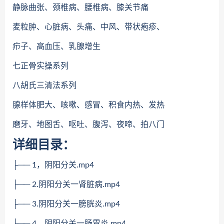
静脉曲张、颈椎病、腰椎病、膝关节痛
麦粒肿、心脏病、头痛、中风、带状疱疹、
疖子、高血压、乳腺增生
七正骨实操系列
八胡氏三清法系列
腺样体肥大、咳嗽、感冒、积食内热、发热
磨牙、地图舌、呕吐、腹泻、夜啼、拍八门
详细目录：
├── 1，阴阳分关.mp4
├── 2.阴阳分关一肾脏病.mp4
├── 3.阴阳分关一膀胱炎.mp4
├── 4，阴阳分关一肠胃炎.mp4