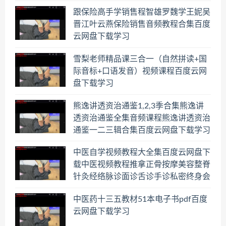
跟保险高手学销售程智雄罗魏学王妮吴
晋江叶云燕保险销售音频教程合集百度
云网盘下载学习
雪梨老师精品课三合一（自然拼读+国
际音标+口语发音）视频课程百度云网
盘下载学习
熊逸讲透资治通鉴1,2,3季合集熊逸讲
透资治通鉴全集音频课程熊逸讲透资治
通鉴一二三辑合集百度云网盘下载学习
中医自学视频教程大全集百度云网盘下
载中医视频教程推拿正骨按摩美容整脊
针灸经络脉诊面诊舌诊手诊私密终身会
员百度网盘共享群
中医药十三五教材51本电子书pdf百度
云网盘下载学习