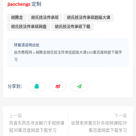
jiaochengs
定制
胡腾龙
胡氏技法传承班
胡氏技法传承班超级大课
胡氏技法传承班网盘
胡氏技法传承班下载
转载请说明出处
启杰教程网
»
胡腾龙胡氏技法传承班超级大课145集百度网盘下载学
习
分享到：
上一篇
下一篇
芮喜东芮氏寻龙解穴手视频课
张慧老师董氏针灸视频课程39
程30集百度网盘下载学习
集百度网盘下载学习