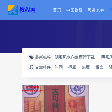
首页
中医教程
周易玄学
阴宅风水向吉而行下载
阴宅
最新标签
奇门四害化解下载
奇门四害
时间
标题
热度
留言
文章排序
牛朝阳
王氏中药外治疗法面
丹道真修网盘
丹道真修养生
赵氏寻因断根速效通经术网盘
脐针通关导引术下载
脐针通
长卿老师课程下载
长卿老师
长卿老师课程
六爻万象答疑