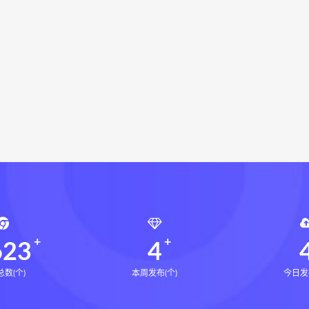
化解指导册下载
道家八字化解指导册网盘
道家八字化解指导
与做功实例下载
过三关与做功实例网盘
过三关与做功实例p
龙点穴高级班课程下载
寻龙点穴高级班课程网盘
寻龙点
奇门穿壬PDF
奇门穿壬网盘
奇门穿壬下载
网盘
辰南择吉日
九宫八卦指针下载
九宫八卦指针网盘
机预测学网盘
世道天机预测学pdf
世道天机预测学电子书
术下载
财富显化的道法术网盘
财富显化的道法术
生命
命密码高级解读师
弈涵老师
相理衡真十卷点校本下载
衡真十卷点校本电子书
相理衡真十卷点校本
陳釗
住宅
住宅环境疾病诊断实操全书pdf
住宅环境疾病诊断实操全
风水道医
道统下载
道统网盘
道统pdf
道统电子书
623
4
数(个)
本周发布(个)
今日发