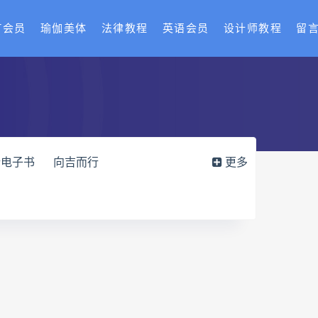
T会员
瑜伽美体
法律教程
英语会员
设计师教程
留
行电子书
向吉而行
更多
运筹班网盘
姻缘预测运筹班
外治疗法面授系统课
丹道真修下载
寻因断根速效通经术下载
术
赵书曦宫廷御医槌疗术
班
开元针灸下载
开元针灸网盘
老师课程合集长卿老师奇门绝学
六爻万象答疑全书电子书