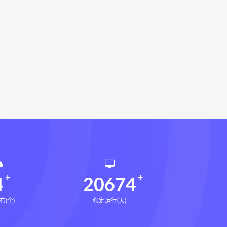
册pdf
道家八字化解指导册电子书
df
过三关与做功实例电子书
穴高级班课程
水沐
九宫八卦指针
世道天机预测学
青乌居士
密码高级解读师下载
相理衡真十卷点校本网盘
环境疾病诊断实操全书下载
书电子书
望气断病
五虚五实
道统
王爱品道统
王爱品
4
20674
布(个)
稳定运行(天)