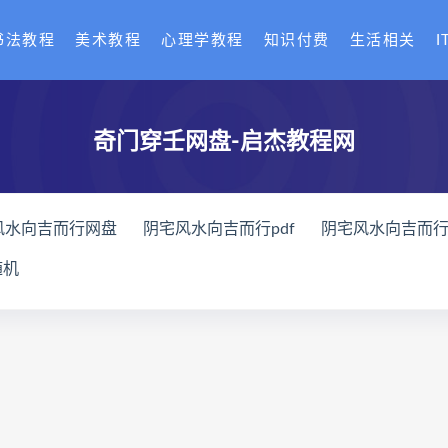
书法教程
美术教程
心理学教程
知识付费
生活相关
I
奇门穿壬网盘-启杰教程网
风水向吉而行网盘
阴宅风水向吉而行pdf
阴宅风水向吉而
化解网盘
奇门四害化解
姻缘预测运筹班下载
姻缘预测
随机
授系统课下载
王氏中药外治疗法面授系统课网盘
王氏中药
术
丹道真修合集
丹道真修初中高级班
丹道真修
赵氏
宫廷御医槌疗术下载
宫廷御医槌疗术网盘
宫廷御医槌疗
关导引术网盘
脐针通关导引术
赵建新脐针通关导引术面授
课程网盘
长卿老师闲者密训
长卿老师闲者读书会
长卿
全书下载
六爻万象答疑全书网盘
六爻万象答疑全书pdf