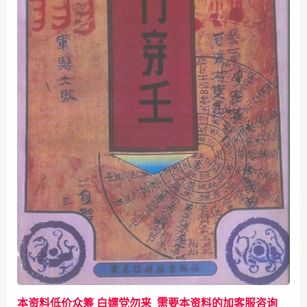
本资料低价众筹 白嫖党勿来 需要本资料的加客服咨询