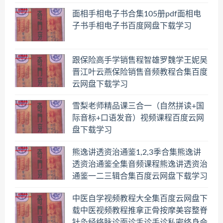
面相手相电子书合集105册pdf面相电
子书手相电子书百度网盘下载学习
跟保险高手学销售程智雄罗魏学王妮吴
晋江叶云燕保险销售音频教程合集百度
云网盘下载学习
雪梨老师精品课三合一（自然拼读+国
际音标+口语发音）视频课程百度云网
盘下载学习
熊逸讲透资治通鉴1,2,3季合集熊逸讲
透资治通鉴全集音频课程熊逸讲透资治
通鉴一二三辑合集百度云网盘下载学习
中医自学视频教程大全集百度云网盘下
载中医视频教程推拿正骨按摩美容整脊
针灸经络脉诊面诊舌诊手诊私密终身会