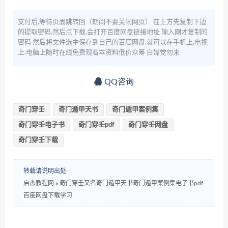
支付后,等待页面跳转回（期间不要关闭网页） 在上方先复制下边
的提取密码,然后点下载,会打开百度网盘链接地址 输入刚才复制的
密码 然后将文件选中保存到自己的百度网盘,就可以在手机上,电视
上,电脑上随时在线免费观看本资料低价众筹 白嫖党勿来
QQ咨询
奇门穿壬
奇门遁甲天书
奇门遁甲案例集
奇门穿壬电子书
奇门穿壬pdf
奇门穿壬网盘
奇门穿壬下载
转载请说明出处
启杰教程网
»
奇门穿壬又名奇门遁甲天书奇门遁甲案例集电子书pdf
百度网盘下载学习