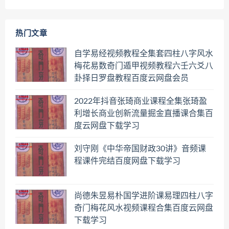
热门文章
自学易经视频教程全集套四柱八字风水
梅花易数奇门遁甲视频教程六壬六爻八
卦择日罗盘教程百度云网盘会员
2022年抖音张琦商业课程全集张琦盈
利增长商业创新流量掘金直播课合集百
度云网盘下载学习
刘守刚《中华帝国财政30讲》音频课
程课件完结百度网盘下载学习
尚德朱昱易朴国学进阶课易理四柱八字
奇门梅花风水视频课程合集百度云网盘
下载学习