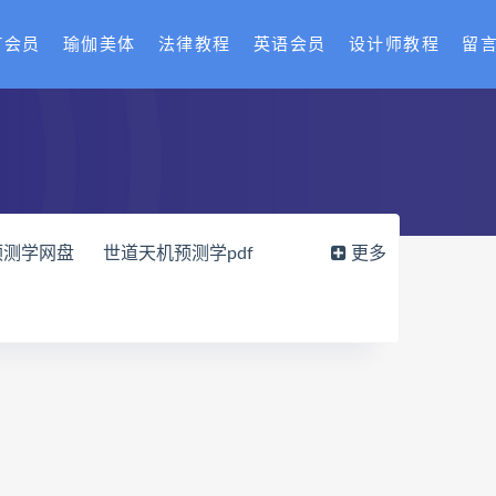
T会员
瑜伽美体
法律教程
英语会员
设计师教程
留
预测学网盘
世道天机预测学pdf
更多
载
财富显化的道法术网盘
读师
弈涵老师
十卷点校本电子书
网盘
住宅环境疾病诊断实操全书pdf
风水道医
道统下载
道统网盘
八字宫位做功断法网盘
的局epub下载