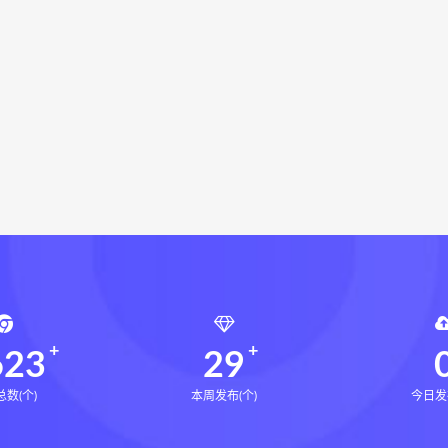
局epub
鬼谷子的局
鬼谷子的局:战国纵横
灰色生存下
灰色生存中国历史中的生存游戏与权力博弈
张富源结构塑形
富源结构塑形术线上课
张富源结构塑形术
王氏千金揉骨术
爻斗秘电子书
六爻斗秘PDF
六爻斗秘网盘
六爻斗秘下载
千金揉骨术
王三锤
咏春五行气道术下载
咏春五行气道
风
28天驾驭食欲训练营下载
28天驾驭食欲训练营网盘
七饮食心理
文七老师
14天瘦腿直腿计划下载
14天瘦
小四
全身体态调整减脂塑形课下载
全身体态调整减脂塑形
塑形课
高金玲
周锦伦解译催官篇解析下载
周锦伦解译
锦伦解译催官篇解析电子书
周锦伦解译催官篇解析
张会
张会永金匮方剂一年通
牛勇咏春清风十二式线下课下载
牛
张仲行黄帝掌鉴线下课下载
张仲行黄帝掌鉴线下课网盘
张
623
29
数(个)
本周发布(个)
今日发