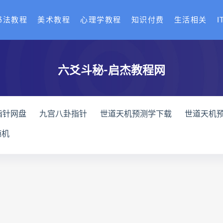
书法教程
美术教程
心理学教程
知识付费
生活相关
I
六爻斗秘-启杰教程网
指针网盘
九宫八卦指针
世道天机预测学下载
世道天机
天机预测学
青乌居士
实用命理学
财富显化的道法术下
随机
高级解读师下载
生命密码高级解读师网盘
生命密码高级解
理衡真十卷点校本网盘
相理衡真十卷点校本pdf
相理衡真
住宅环境疾病诊断实操全书下载
住宅环境疾病诊断实操全书
书
望气断病
五虚五实
住宅环境疾病诊断实操全书
王爱品道统
王爱品
盲派八字宫位做功断法下载
盲派
派八字宫位做功断法电子书
盲派八字宫位做功断法
鬼谷子