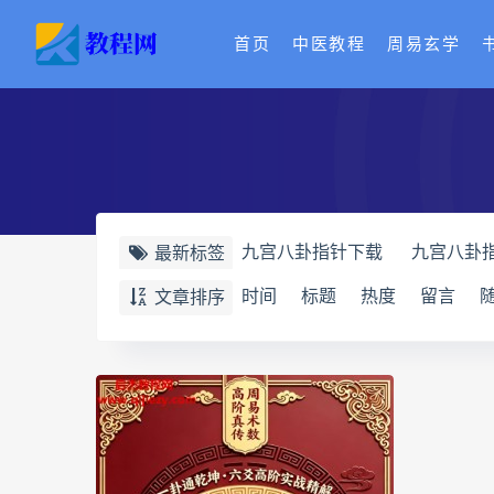
首页
中医教程
周易玄学
九宫八卦指针下载
九宫八卦
最新标签
世道天机预测学电子书
世道
时间
标题
热度
留言
文章排序
财富显化的道法术
生命密码
相理衡真十卷点校本下载
相
相理衡真十卷点校本
陳釗
住宅环境疾病诊断实操全书电子
道统pdf
道统电子书
道统
盲派八字宫位做功断法pdf
盲