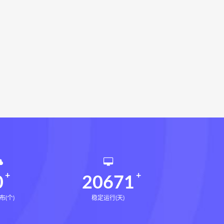
载
灰色生存网盘
灰色生存pdf
术下载
张富源结构塑形术网盘
下载
王氏千金揉骨术网盘
术网盘
咏春五行气道术
28天驾驭食欲训练营
腿直腿计划网盘
14天瘦腿直腿计划
课网盘
全身体态调整减脂塑形课
催官篇解析网盘
永金匮方剂一年通下载
勇咏春清风十二式线下课网盘
仲行黄帝掌鉴线下课
0
20671
布(个)
稳定运行(天)