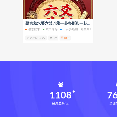
鬼谷子的局epub网盘
鬼谷子的
灰色生存电子书
灰色生存
张富源结构塑形术线下课
慕言秋水著六爻斗秘一卦多断和一卦兼断与一事多秘籍电子书pdf百度网盘下载学习
张
慕言秋水
六爻斗秘
一卦多断和一卦兼断与一事多秘籍
六
王氏千金揉骨术
王三锤王氏
2026-06-29
59
18.8
由清风咏春五行气道术
由清
文七28天驾驭食欲训练营
文
韩小四14天瘦腿直腿计划
韩
高金玲100节全身体态调整减脂
周锦伦解译催官篇解析pdf
周
张会永金匮方剂一年通网盘
牛勇咏春清风十二式线下课
1108
7
张仲行黄帝掌鉴
黄帝掌鉴
会员总数(位)
资源总