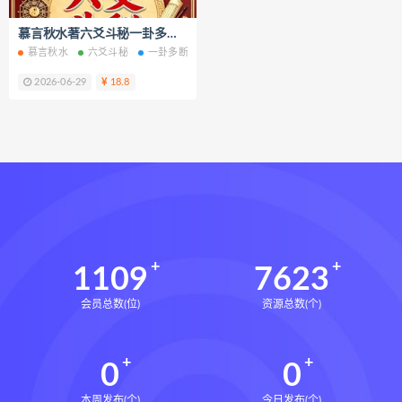
脐针通关导引术下载
慕言秋水著六爻斗秘一卦多断和一卦兼断与一事多秘籍电子书pdf百度网盘下载学习
脐针通关导引术网盘
脐针通关导引术
慕言秋水
六爻斗秘
一卦多断和一卦兼断与一事多秘籍
六爻斗秘电子书
赵建新脐针通关导引术面授班
2026-06-29
18.8
开元针灸下载
开元针灸网盘
长卿老师课程下载
长卿老师课程网盘
长卿老师闲者密训
长卿老师闲者读书会
长卿老师课程合集长卿老师奇门绝学
长卿老师课程
六爻万象答疑全书下载
六爻万象答疑全书网盘
1109
7623
六爻万象答疑全书pdf
会员总数(位)
资源总数(个)
六爻万象答疑全书电子书
六爻万象答疑全书
0
0
道家八字化解指导册下载
道家八字化解指导册网盘
本周发布(个)
今日发布(个)