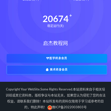
道家八字化解指导册pdf
道家八字化解指导册电子书
20674
道家八字化解指导册
稳定运行(天)
过三关与做功实例下载
过三关与做功实例网盘
启杰教程网
过三关与做功实例pdf
过三关与做功实例电子书
过三关与做功实例
归一
医学终身会员
寻龙点穴高级班课程下载
美术终身会员
寻龙点穴高级班课程网盘
寻龙点穴高级班课程
水沐
辰南择吉日下载
辰南择吉日网盘
Copyright Your WebSite.Some Rights Reserved.本站资料来自于相关培
辰南择吉日
九宫八卦指针下载
训班或其它资料商，版权争议与本站无关，如果您认为侵犯了您的合法
权益，请联系我们删除！本站所发布的资料仅限用于学习或参考的目
九宫八卦指针网盘
九宫八卦指针
的，特此声明！
豫ICP备2022003803号
世道天机预测学下载