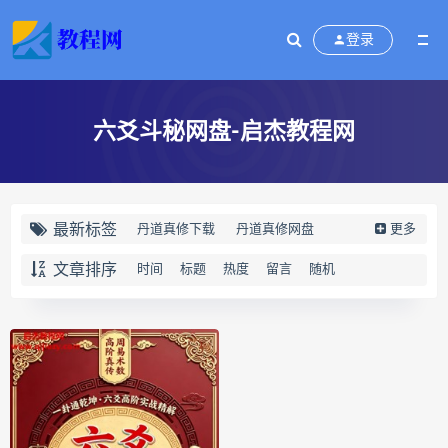
登录
六爻斗秘网盘-启杰教程网
最新标签
丹道真修下载
丹道真修网盘
更多
丹道真修养生术
丹道真修合集
文章排序
时间
标题
热度
留言
随机
丹道真修初中高级班
丹道真修
赵氏寻因断根速效通经术下载
赵氏寻因断根速效通经术网盘
宫廷御医槌疗术下载
宫廷御医槌疗术网盘
宫廷御医槌疗术
赵书曦宫廷御医槌疗术