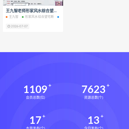
静观自我关怀电子书
静观自我关怀
王九智老师形家风水综合望宅断教学视频课程24集百度网盘下载学习
静观自我关怀勇敢爱自己的51项练习
王九智
形家风水综合望宅断
形家风水综合望宅断教学
形家风水综合望宅
克里斯汀内夫
数据化决策2.0下载
2026-07-07
数据化决策2.0网盘
数据化决策2.0epub
数据化决策2.0mobi
数据化决策2.0pdf
数据化决策2.0电子书
数据化决策2.0
约恩里塞根
写你想读的文章下载
写你想读的文章网盘
1109
7623
写你想读的文章epub
会员总数(位)
资源总数(个)
写你想读的文章mobi
写你想读的文章pdf
17
13
写你想读的文章电子书
写你想读的文章
本周发布(个)
今日发布(个)