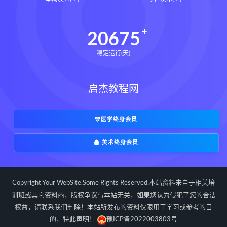
写你想读的文章改变人生的简洁写作法
田中泰延
让一切如你所愿下载
20675
让一切如你所愿网盘
稳定运行(天)
让一切如你所愿epub
让一切如你所愿mobi
启杰教程网
让一切如你所愿pdf
让一切如你所愿电子书
如何在任何情 况下拥有控制力和影响力
医学终身会员
让一切如你所愿
大卫J利伯曼
美术终身会员
思维羽球思维系统课下载
思维羽球思维系统课网盘
郑思维羽球思维系统课
郑思维
Copyright Your WebSite.Some Rights Reserved.本站资料来自于相关培
建炎南渡下载
建炎南渡网盘
训班或其它资料商，版权争议与本站无关，如果您认为侵犯了您的合法
权益，请联系我们删除！本站所发布的资料仅限用于学习或参考的目
建炎南渡epub
建炎南渡mobi
的，特此声明！
豫ICP备2022003803号
建炎南渡pdf
建炎南渡电子书