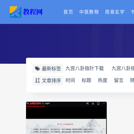
首页
中医教程
周易玄学
九宫八卦指针下载
九宫八卦
最新标签
世道天机预测学电子书
世道
时间
标题
热度
留言
文章排序
财富显化的道法术
生命密码
相理衡真十卷点校本下载
相
相理衡真十卷点校本
陳釗
住宅环境疾病诊断实操全书电子
道统pdf
道统电子书
道统
盲派八字宫位做功断法pdf
盲