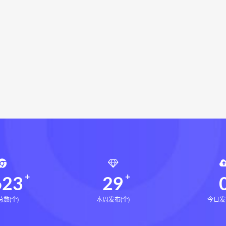
局epub
鬼谷子的局
鬼谷子的局:战国纵横
灰色生存下
灰色生存中国历史中的生存游戏与权力博弈
张富源结构塑形
富源结构塑形术线上课
张富源结构塑形术
王氏千金揉骨术
家风水综合望宅断网盘
形家风水综合望宅断教学下载
千金揉骨术
王三锤
咏春五行气道术下载
咏春五行气道
风
28天驾驭食欲训练营下载
28天驾驭食欲训练营网盘
七饮食心理
文七老师
14天瘦腿直腿计划下载
14天瘦
小四
全身体态调整减脂塑形课下载
全身体态调整减脂塑形
塑形课
高金玲
周锦伦解译催官篇解析下载
周锦伦解译
锦伦解译催官篇解析电子书
周锦伦解译催官篇解析
张会
张会永金匮方剂一年通
牛勇咏春清风十二式线下课下载
牛
张仲行黄帝掌鉴线下课下载
张仲行黄帝掌鉴线下课网盘
张
623
29
数(个)
本周发布(个)
今日发