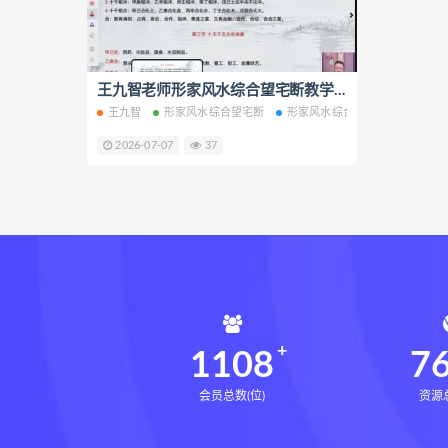
鬼谷子的局epub网盘
鬼谷子的
灰色生存电子书
灰色生存
张富源结构塑形术线下课
王九智老师形家风水综合望宅断教学视频课程24集百度网盘下载学习
张
王九智
形家风水综合望宅断
形家风水综合望宅断教学
形
王氏千金揉骨术
王三锤王氏
2026-07-07
37
由清风咏春五行气道术
由清
文七28天驾驭食欲训练营
文
韩小四14天瘦腿直腿计划
韩
高金玲100节全身体态调整减脂
周锦伦解译催官篇解析pdf
周
张会永金匮方剂一年通网盘
牛勇咏春清风十二式线下课
1108
7
张仲行黄帝掌鉴
黄帝掌鉴
会员总数(位)
资源总