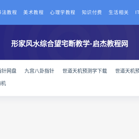
书法教程
美术教程
心理学教程
知识付费
生活相关
I
形家风水综合望宅断教学-启杰教程网
指针网盘
九宫八卦指针
世道天机预测学下载
世道天机
天机预测学
青乌居士
实用命理学
财富显化的道法术下
随机
高级解读师下载
生命密码高级解读师网盘
生命密码高级解
理衡真十卷点校本网盘
相理衡真十卷点校本pdf
相理衡真
住宅环境疾病诊断实操全书下载
住宅环境疾病诊断实操全书
书
望气断病
五虚五实
住宅环境疾病诊断实操全书
王爱品道统
王爱品
盲派八字宫位做功断法下载
盲派
派八字宫位做功断法电子书
盲派八字宫位做功断法
鬼谷子