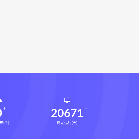
载
灰色生存网盘
灰色生存pdf
术下载
张富源结构塑形术网盘
下载
王氏千金揉骨术网盘
术网盘
咏春五行气道术
28天驾驭食欲训练营
腿直腿计划网盘
14天瘦腿直腿计划
课网盘
全身体态调整减脂塑形课
催官篇解析网盘
永金匮方剂一年通下载
勇咏春清风十二式线下课网盘
仲行黄帝掌鉴线下课
0
20671
布(个)
稳定运行(天)