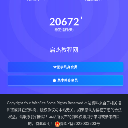
辰南择吉日
九宫八卦指针下载
九宫八卦指针网盘
九宫八卦指针
20672
世道天机预测学下载
稳定运行(天)
世道天机预测学网盘
世道天机预测学pdf
启杰教程网
世道天机预测学电子书
世道天机预测学
青乌居士
实用命理学
财富显化的道法术下载
医学终身会员
财富显化的道法术网盘
美术终身会员
财富显化的道法术
生命密码高级解读师下载
生命密码高级解读师网盘
Copyright Your WebSite.Some Rights Reserved.本站资料来自于相关培
生命密码高级解读师
弈涵老师
训班或其它资料商，版权争议与本站无关，如果您认为侵犯了您的合法
权益，请联系我们删除！本站所发布的资料仅限用于学习或参考的目
相理衡真十卷点校本下载
的，特此声明！
豫ICP备2022003803号
相理衡真十卷点校本网盘