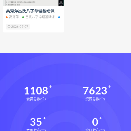
六爻万象答疑全书
高秀萍吕氏八字命理基础课视频课程25集百度网盘下载学习
道家八字化解指导册下载
高秀萍
吕氏八字命理基础课
吕氏八字命理基础课网盘
吕氏八字命理基础
道家八字化解指导册网盘
2026-07-07
道家八字化解指导册pdf
道家八字化解指导册电子书
道家八字化解指导册
过三关与做功实例下载
过三关与做功实例网盘
过三关与做功实例pdf
过三关与做功实例电子书
1108
7623
过三关与做功实例
归一
会员总数(位)
资源总数(个)
寻龙点穴高级班课程下载
寻龙点穴高级班课程网盘
35
0
寻龙点穴高级班课程
水沐
辰南择吉日下载
辰南择吉日网盘
本周发布(个)
今日发布(个)