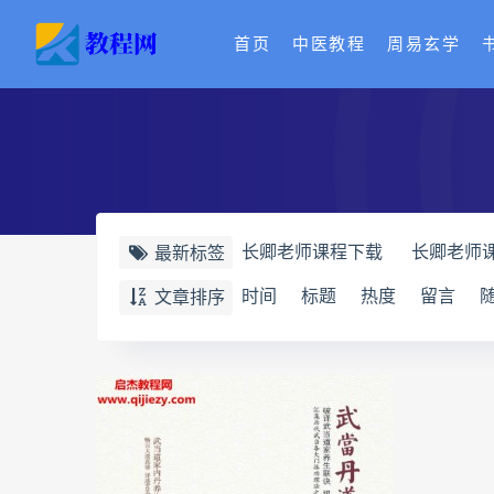
首页
中医教程
周易玄学
长卿老师课程下载
长卿老师
最新标签
长卿老师课程
六爻万象答疑
时间
标题
热度
留言
文章排序
六爻万象答疑全书
道家八字
道家八字化解指导册
过三关
过三关与做功实例
归一
寻
辰南择吉日下载
辰南择吉日
世道天机预测学下载
世道天
实用命理学
财富显化的道法