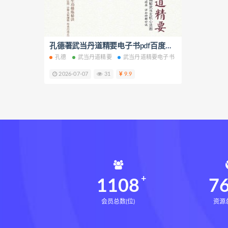
生命密码高级解读师网盘
生
相理衡真十卷点校本pdf
相理
住宅环境疾病诊断实操全书网盘
孔德著武当丹道精要电子书pdf百度网盘下载学习
孔德
武当丹道精要
武当丹道精要电子书
武当丹道精要PD
住宅环境疾病诊断实操全书
2026-07-07
31
9.9
盲派八字宫位做功断法下载
盲派八字宫位做功断法
鬼谷子
灰色生存下载
灰色生存网盘
张富源结构塑形术下载
张富
王氏千金揉骨术下载
王氏千
咏春五行气道术网盘
咏春五
28天驾驭食欲训练营网盘
2
1108
7
会员总数(位)
资源总