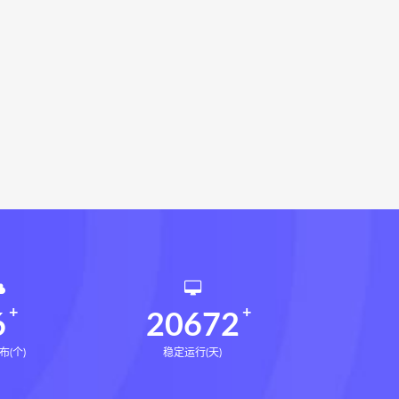
相理衡真十卷点校本网盘
环境疾病诊断实操全书下载
书电子书
望气断病
五虚五实
道统
王爱品道统
王爱品
派八字宫位做功断法电子书
鬼谷子的局
鬼谷子的局:战国纵横
国历史中的生存游戏与权力博弈
形术线上课
张富源结构塑形术
王三锤
咏春五行气道术下载
训练营下载
6
20672
布(个)
稳定运行(天)