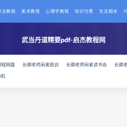
书法教程
美术教程
心理学教程
知识付费
生活相关
I
武当丹道精要pdf-启杰教程网
课程网盘
长卿老师闲者密训
长卿老师闲者读书会
长卿
全书下载
六爻万象答疑全书网盘
六爻万象答疑全书pdf
随机
化解指导册下载
道家八字化解指导册网盘
道家八字化解指导
与做功实例下载
过三关与做功实例网盘
过三关与做功实例p
龙点穴高级班课程下载
寻龙点穴高级班课程网盘
寻龙点
网盘
辰南择吉日
九宫八卦指针下载
九宫八卦指针网盘
机预测学网盘
世道天机预测学pdf
世道天机预测学电子书
术下载
财富显化的道法术网盘
财富显化的道法术
生命