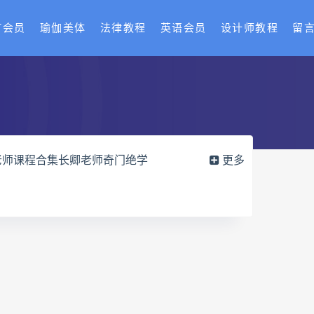
T会员
瑜伽美体
法律教程
英语会员
设计师教程
留
老师课程合集长卿老师奇门绝学
更多
六爻万象答疑全书电子书
册pdf
道家八字化解指导册电子书
df
过三关与做功实例电子书
穴高级班课程
水沐
九宫八卦指针
世道天机预测学
青乌居士
密码高级解读师下载