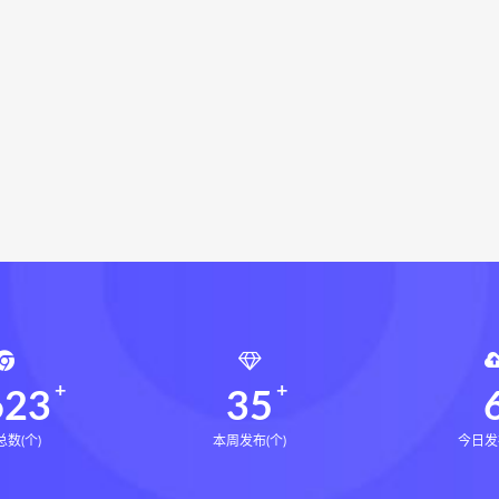
命密码高级解读师
弈涵老师
相理衡真十卷点校本下载
衡真十卷点校本电子书
相理衡真十卷点校本
陳釗
住宅
住宅环境疾病诊断实操全书pdf
住宅环境疾病诊断实操全
F
武当丹道精要网盘
武当丹道精要下载
风水道医
道统下载
道统网盘
道统pdf
道统电子书
盲派八字宫位做功断法网盘
盲派八字宫位做功断法pdf
盲
的局epub下载
鬼谷子的局epub网盘
鬼谷子的局epub
灰色生存pdf
灰色生存电子书
灰色生存
灰色生存中
源结构塑形术网盘
张富源结构塑形术线下课
张富源结构塑
金揉骨术网盘
王氏千金揉骨术
王三锤王氏千金揉骨术
行气道术
由清风咏春五行气道术
由清风
28天驾驭食欲
8天驾驭食欲训练营
623
35
数(个)
本周发布(个)
今日发