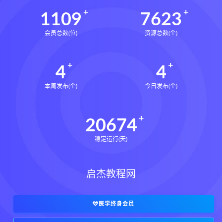
1109
7623
会员总数(位)
资源总数(个)
4
4
本周发布(个)
今日发布(个)
20674
稳定运行(天)
启杰教程网
医学终身会员