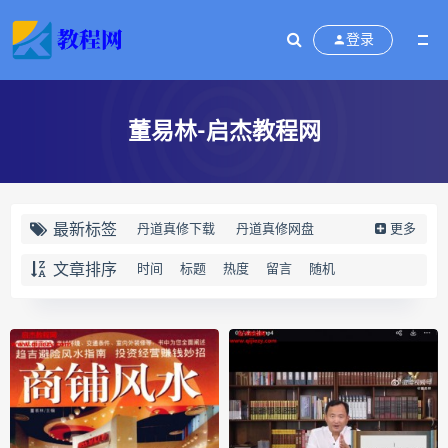
登录
董易林-启杰教程网
最新标签
丹道真修下载
丹道真修网盘
更多
丹道真修养生术
丹道真修合集
文章排序
时间
标题
热度
留言
随机
丹道真修初中高级班
丹道真修
赵氏寻因断根速效通经术下载
赵氏寻因断根速效通经术网盘
宫廷御医槌疗术下载
宫廷御医槌疗术网盘
宫廷御医槌疗术
赵书曦宫廷御医槌疗术