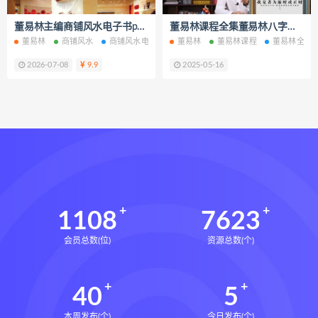
脐针通关导引术下载
董易林主编商铺风水电子书pdf百度网盘下载学习
董易林课程全集董易林八字风水相术视频课程百度网盘下载学习
脐针通关导引术网盘
脐针通关导引术
董易林
商铺风水
商铺风水电子书
董易林
商铺风水PDF
董易林课程
商铺风水网盘
董易林全集
商
赵建新脐针通关导引术面授班
2026-07-08
9.9
2025-05-16
开元针灸下载
开元针灸网盘
长卿老师课程下载
长卿老师课程网盘
长卿老师闲者密训
长卿老师闲者读书会
长卿老师课程合集长卿老师奇门绝学
长卿老师课程
六爻万象答疑全书下载
六爻万象答疑全书网盘
1108
7623
六爻万象答疑全书pdf
会员总数(位)
资源总数(个)
六爻万象答疑全书电子书
六爻万象答疑全书
40
5
道家八字化解指导册下载
道家八字化解指导册网盘
本周发布(个)
今日发布(个)