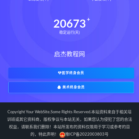
道家八字化解指导册pdf
道家八字化解指导册电子书
20673
道家八字化解指导册
稳定运行(天)
过三关与做功实例下载
过三关与做功实例网盘
启杰教程网
过三关与做功实例pdf
过三关与做功实例电子书
过三关与做功实例
归一
医学终身会员
寻龙点穴高级班课程下载
美术终身会员
寻龙点穴高级班课程网盘
寻龙点穴高级班课程
水沐
辰南择吉日下载
辰南择吉日网盘
Copyright Your WebSite.Some Rights Reserved.本站资料来自于相关培
辰南择吉日
九宫八卦指针下载
训班或其它资料商，版权争议与本站无关，如果您认为侵犯了您的合法
权益，请联系我们删除！本站所发布的资料仅限用于学习或参考的目
九宫八卦指针网盘
九宫八卦指针
的，特此声明！
豫ICP备2022003803号
世道天机预测学下载