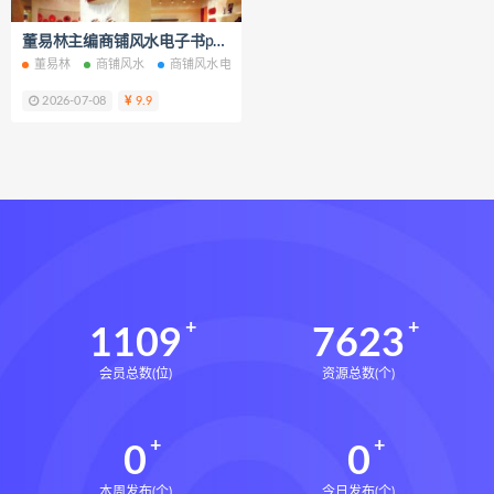
脐针通关导引术下载
董易林主编商铺风水电子书pdf百度网盘下载学习
脐针通关导引术网盘
脐针通关导引术
董易林
商铺风水
商铺风水电子书
商铺风水PDF
商铺风水网盘
商
赵建新脐针通关导引术面授班
2026-07-08
9.9
开元针灸下载
开元针灸网盘
长卿老师课程下载
长卿老师课程网盘
长卿老师闲者密训
长卿老师闲者读书会
长卿老师课程合集长卿老师奇门绝学
长卿老师课程
六爻万象答疑全书下载
六爻万象答疑全书网盘
1109
7623
六爻万象答疑全书pdf
会员总数(位)
资源总数(个)
六爻万象答疑全书电子书
六爻万象答疑全书
0
0
道家八字化解指导册下载
道家八字化解指导册网盘
本周发布(个)
今日发布(个)