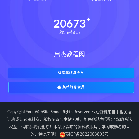
道家八字化解指导册pdf
道家八字化解指导册电子书
20673
道家八字化解指导册
稳定运行(天)
过三关与做功实例下载
过三关与做功实例网盘
启杰教程网
过三关与做功实例pdf
过三关与做功实例电子书
过三关与做功实例
归一
医学终身会员
寻龙点穴高级班课程下载
美术终身会员
寻龙点穴高级班课程网盘
寻龙点穴高级班课程
水沐
辰南择吉日下载
辰南择吉日网盘
Copyright Your WebSite.Some Rights Reserved.本站资料来自于相关培
辰南择吉日
九宫八卦指针下载
训班或其它资料商，版权争议与本站无关，如果您认为侵犯了您的合法
权益，请联系我们删除！本站所发布的资料仅限用于学习或参考的目
九宫八卦指针网盘
九宫八卦指针
的，特此声明！
豫ICP备2022003803号
世道天机预测学下载