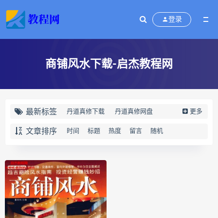
登录
商铺风水下载-启杰教程网
最新标签
丹道真修下载
丹道真修网盘
更多
丹道真修养生术
丹道真修合集
文章排序
时间
标题
热度
留言
随机
丹道真修初中高级班
丹道真修
赵氏寻因断根速效通经术下载
赵氏寻因断根速效通经术网盘
宫廷御医槌疗术下载
宫廷御医槌疗术网盘
宫廷御医槌疗术
赵书曦宫廷御医槌疗术