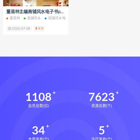
道家八字化解指导册电子书
董易林主编商铺风水电子书pdf百度网盘下载学习
道家八字化解指导册
董易林
商铺风水
商铺风水电子书
商铺风水PDF
商铺风水网盘
商
过三关与做功实例下载
2026-07-08
9.9
过三关与做功实例网盘
过三关与做功实例pdf
过三关与做功实例电子书
过三关与做功实例
归一
寻龙点穴高级班课程下载
寻龙点穴高级班课程网盘
寻龙点穴高级班课程
水沐
1108
7623
辰南择吉日下载
辰南择吉日网盘
会员总数(位)
资源总数(个)
辰南择吉日
九宫八卦指针下载
九宫八卦指针网盘
九宫八卦指针
34
5
世道天机预测学下载
世道天机预测学网盘
本周发布(个)
今日发布(个)