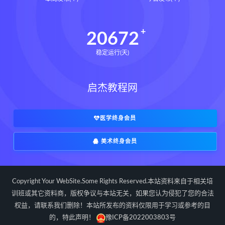
世道天机预测学pdf
世道天机预测学电子书
20672
世道天机预测学
青乌居士
稳定运行(天)
实用命理学
财富显化的道法术下载
财富显化的道法术网盘
启杰教程网
财富显化的道法术
生命密码高级解读师下载
生命密码高级解读师网盘
医学终身会员
生命密码高级解读师
弈涵老师
美术终身会员
相理衡真十卷点校本下载
相理衡真十卷点校本网盘
相理衡真十卷点校本pdf
Copyright Your WebSite.Some Rights Reserved.本站资料来自于相关培
相理衡真十卷点校本电子书
训班或其它资料商，版权争议与本站无关，如果您认为侵犯了您的合法
权益，请联系我们删除！本站所发布的资料仅限用于学习或参考的目
相理衡真十卷点校本
陳釗
的，特此声明！
豫ICP备2022003803号
住宅环境疾病诊断实操全书下载