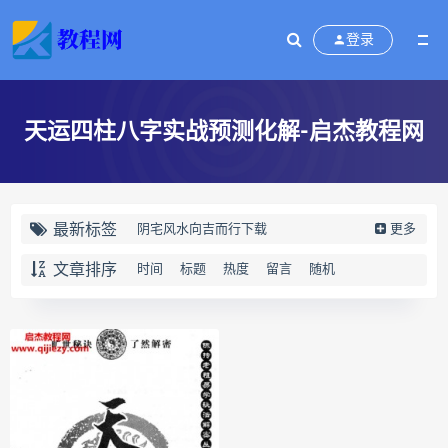
登录
天运四柱八字实战预测化解-启杰教程网
最新标签
阴宅风水向吉而行下载
更多
阴宅风水向吉而行网盘
文章排序
时间
标题
热度
留言
随机
阴宅风水向吉而行pdf
阴宅风水向吉而行电子书
向吉而行
奇门四害化解下载
奇门四害化解网盘
奇门四害化解
姻缘预测运筹班下载
姻缘预测运筹班网盘
姻缘预测运筹班
牛朝阳