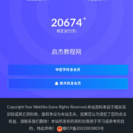
长卿老师课程下载
长卿老师课程网盘
长卿老师闲者密训
20674
长卿老师闲者读书会
稳定运行(天)
长卿老师课程合集长卿老师奇门绝学
长卿老师课程
六爻万象答疑全书下载
启杰教程网
六爻万象答疑全书网盘
六爻万象答疑全书pdf
六爻万象答疑全书电子书
医学终身会员
六爻万象答疑全书
美术终身会员
道家八字化解指导册下载
道家八字化解指导册网盘
道家八字化解指导册pdf
Copyright Your WebSite.Some Rights Reserved.本站资料来自于相关培
道家八字化解指导册电子书
训班或其它资料商，版权争议与本站无关，如果您认为侵犯了您的合法
权益，请联系我们删除！本站所发布的资料仅限用于学习或参考的目
道家八字化解指导册
的，特此声明！
豫ICP备2022003803号
过三关与做功实例下载