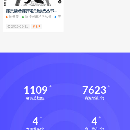
王氏中药外治疗法面授系统课下载
陈贵康著陈抟老祖秘法丛书《天运》四柱八字实战预测化解电子书pdf百度网盘下载学习
王氏中药外治疗法面授系统课网盘
陈贵康
陈抟老祖秘法丛书
天运四柱八字实战预测化解
四柱八字实战预测
王氏中药外治疗法面授系统课
2026-05-11
9.9
丹道真修下载
丹道真修网盘
丹道真修养生术
丹道真修合集
丹道真修初中高级班
丹道真修
赵氏寻因断根速效通经术下载
赵氏寻因断根速效通经术网盘
宫廷御医槌疗术下载
宫廷御医槌疗术网盘
宫廷御医槌疗术
1109
7623
赵书曦宫廷御医槌疗术
会员总数(位)
资源总数(个)
脐针通关导引术下载
脐针通关导引术网盘
脐针通关导引术
4
4
赵建新脐针通关导引术面授班
开元针灸下载
开元针灸网盘
本周发布(个)
今日发布(个)