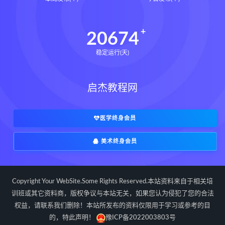
道家八字化解指导册pdf
道家八字化解指导册电子书
20674
道家八字化解指导册
稳定运行(天)
过三关与做功实例下载
过三关与做功实例网盘
启杰教程网
过三关与做功实例pdf
过三关与做功实例电子书
过三关与做功实例
归一
医学终身会员
寻龙点穴高级班课程下载
美术终身会员
寻龙点穴高级班课程网盘
寻龙点穴高级班课程
水沐
辰南择吉日下载
辰南择吉日网盘
Copyright Your WebSite.Some Rights Reserved.本站资料来自于相关培
辰南择吉日
九宫八卦指针下载
训班或其它资料商，版权争议与本站无关，如果您认为侵犯了您的合法
权益，请联系我们删除！本站所发布的资料仅限用于学习或参考的目
九宫八卦指针网盘
九宫八卦指针
的，特此声明！
豫ICP备2022003803号
世道天机预测学下载