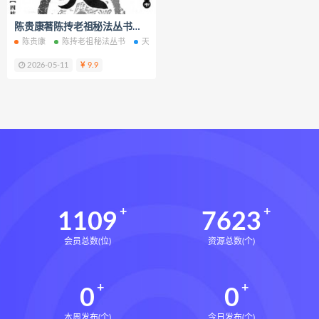
脐针通关导引术下载
陈贵康著陈抟老祖秘法丛书《天运》四柱八字实战预测化解电子书pdf百度网盘下载学习
脐针通关导引术网盘
脐针通关导引术
陈贵康
陈抟老祖秘法丛书
天运四柱八字实战预测化解
四柱八字实战预测
赵建新脐针通关导引术面授班
2026-05-11
9.9
开元针灸下载
开元针灸网盘
长卿老师课程下载
长卿老师课程网盘
长卿老师闲者密训
长卿老师闲者读书会
长卿老师课程合集长卿老师奇门绝学
长卿老师课程
六爻万象答疑全书下载
六爻万象答疑全书网盘
1109
7623
六爻万象答疑全书pdf
会员总数(位)
资源总数(个)
六爻万象答疑全书电子书
六爻万象答疑全书
0
0
道家八字化解指导册下载
道家八字化解指导册网盘
本周发布(个)
今日发布(个)