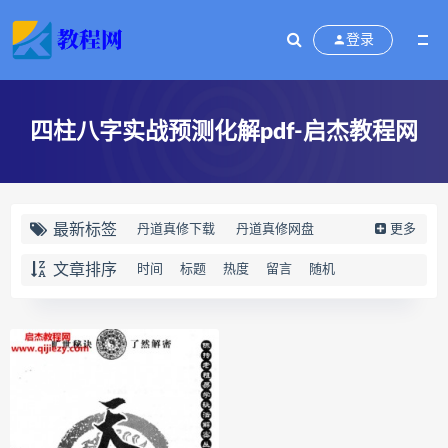
登录
四柱八字实战预测化解pdf-启杰教程网
最新标签
丹道真修下载
丹道真修网盘
更多
丹道真修养生术
丹道真修合集
文章排序
时间
标题
热度
留言
随机
丹道真修初中高级班
丹道真修
赵氏寻因断根速效通经术下载
赵氏寻因断根速效通经术网盘
宫廷御医槌疗术下载
宫廷御医槌疗术网盘
宫廷御医槌疗术
赵书曦宫廷御医槌疗术