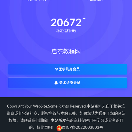
辰南择吉日
九宫八卦指针下载
九宫八卦指针网盘
九宫八卦指针
20672
世道天机预测学下载
稳定运行(天)
世道天机预测学网盘
世道天机预测学pdf
启杰教程网
世道天机预测学电子书
世道天机预测学
青乌居士
实用命理学
财富显化的道法术下载
医学终身会员
财富显化的道法术网盘
美术终身会员
财富显化的道法术
生命密码高级解读师下载
生命密码高级解读师网盘
Copyright Your WebSite.Some Rights Reserved.本站资料来自于相关培
生命密码高级解读师
弈涵老师
训班或其它资料商，版权争议与本站无关，如果您认为侵犯了您的合法
权益，请联系我们删除！本站所发布的资料仅限用于学习或参考的目
相理衡真十卷点校本下载
的，特此声明！
豫ICP备2022003803号
相理衡真十卷点校本网盘