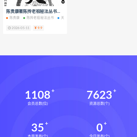
六爻万象答疑全书
陈贵康著陈抟老祖秘法丛书《天运》四柱八字实战预测化解电子书pdf百度网盘下载学习
道家八字化解指导册下载
陈贵康
陈抟老祖秘法丛书
天运四柱八字实战预测化解
四柱八字实战预测
道家八字化解指导册网盘
2026-05-11
9.9
道家八字化解指导册pdf
道家八字化解指导册电子书
道家八字化解指导册
过三关与做功实例下载
过三关与做功实例网盘
过三关与做功实例pdf
过三关与做功实例电子书
1108
7623
过三关与做功实例
归一
会员总数(位)
资源总数(个)
寻龙点穴高级班课程下载
寻龙点穴高级班课程网盘
35
0
寻龙点穴高级班课程
水沐
辰南择吉日下载
辰南择吉日网盘
本周发布(个)
今日发布(个)