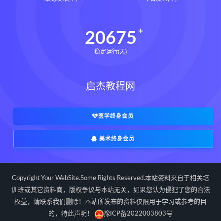
教授的英国史mobi
教授的英国史pdf
教授的英国史电子书
教授的英国史
20675
莱西鲍德温史密斯
稳定运行(天)
民间家传盲派六爻下载
民间家传盲派六爻网盘
启杰教程网
民间家传盲派六爻pdf
民间家传盲派六爻电子书
民间家传盲派六爻
医学终身会员
形峦讲义寻龙点穴秘法下载
美术终身会员
形峦讲义寻龙点穴秘法网盘
形峦讲义寻龙点穴秘法pdf
形峦讲义寻龙点穴秘法电子书
Copyright Your WebSite.Some Rights Reserved.本站资料来自于相关培
形峦讲义寻龙点穴秘法
寻龙点穴秘法
训班或其它资料商，版权争议与本站无关，如果您认为侵犯了您的合法
权益，请联系我们删除！本站所发布的资料仅限用于学习或参考的目
形峦讲义
阴宅风水向吉而行下载
的，特此声明！
豫ICP备2022003803号
阴宅风水向吉而行网盘