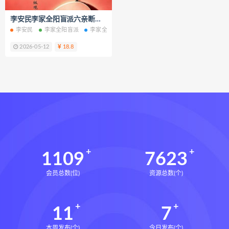
终身写作让人生有更多可能电子书pdf
李安民李家全阳盲派六亲断弟子班秘训书籍上下册电子书pdf百度网盘下载学习
终身写作让人生有更多可能
陆林叶
李安民
李家全阳盲派
李家全阳盲派六亲断
李家全阳盲派弟子班秘训书籍
装修做好三件事就够了下载
2026-05-12
18.8
装修做好三件事就够了网盘
装修做好三件事就够了epub
装修做好三件事就够了mobi
装修做好三件事就够了pdf
装修做好三件事就够了电子书
装修做好三件事就够了
王奕龙
货币金字塔下载
货币金字塔网盘
1109
7623
货币金字塔epub
货币金字塔mobi
会员总数(位)
资源总数(个)
货币金字塔pdf
货币金字塔电子书
货币金字塔
尼克巴蒂亚
11
7
教授的英国史下载
教授的英国史网盘
教授的英国史epub
本周发布(个)
今日发布(个)