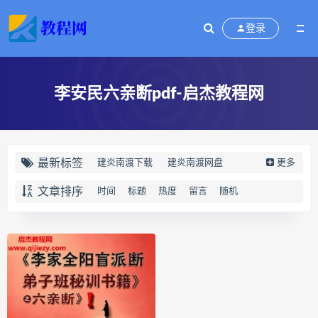
登录
李安民六亲断pdf-启杰教程网
最新标签
建炎南渡下载
建炎南渡网盘
更多
建炎南渡epub
建炎南渡mobi
文章排序
时间
标题
热度
留言
随机
建炎南渡pdf
建炎南渡电子书
宋金逐鹿
建炎南渡
许韬
终身写作让人生有更多可能下载
终身写作让人生有更多可能网盘
终身写作让人生有更多可能epub
终身写作让人生有更多可能mobi