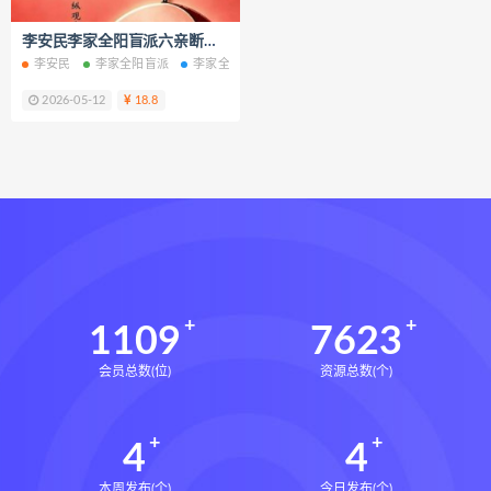
王氏中药外治疗法面授系统课下载
李安民李家全阳盲派六亲断弟子班秘训书籍上下册电子书pdf百度网盘下载学习
王氏中药外治疗法面授系统课网盘
李安民
李家全阳盲派
李家全阳盲派六亲断
李家全阳盲派弟子班秘训书籍
王氏中药外治疗法面授系统课
2026-05-12
18.8
丹道真修下载
丹道真修网盘
丹道真修养生术
丹道真修合集
丹道真修初中高级班
丹道真修
赵氏寻因断根速效通经术下载
赵氏寻因断根速效通经术网盘
宫廷御医槌疗术下载
宫廷御医槌疗术网盘
宫廷御医槌疗术
1109
7623
赵书曦宫廷御医槌疗术
会员总数(位)
资源总数(个)
脐针通关导引术下载
脐针通关导引术网盘
脐针通关导引术
4
4
赵建新脐针通关导引术面授班
开元针灸下载
开元针灸网盘
本周发布(个)
今日发布(个)