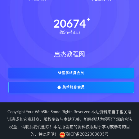
长卿老师课程下载
长卿老师课程网盘
长卿老师闲者密训
20674
长卿老师闲者读书会
稳定运行(天)
长卿老师课程合集长卿老师奇门绝学
长卿老师课程
六爻万象答疑全书下载
启杰教程网
六爻万象答疑全书网盘
六爻万象答疑全书pdf
六爻万象答疑全书电子书
医学终身会员
六爻万象答疑全书
美术终身会员
道家八字化解指导册下载
道家八字化解指导册网盘
道家八字化解指导册pdf
Copyright Your WebSite.Some Rights Reserved.本站资料来自于相关培
道家八字化解指导册电子书
训班或其它资料商，版权争议与本站无关，如果您认为侵犯了您的合法
权益，请联系我们删除！本站所发布的资料仅限用于学习或参考的目
道家八字化解指导册
的，特此声明！
豫ICP备2022003803号
过三关与做功实例下载