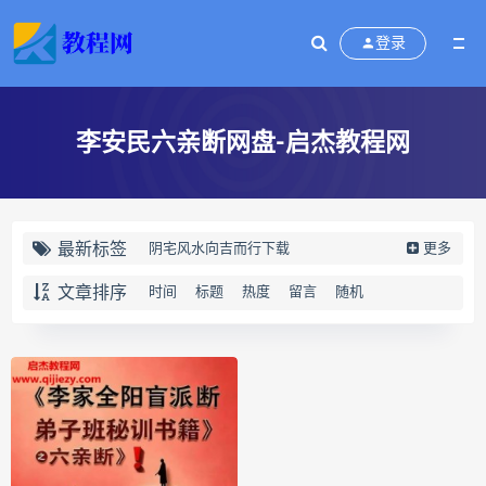
登录
李安民六亲断网盘-启杰教程网
最新标签
阴宅风水向吉而行下载
更多
阴宅风水向吉而行网盘
文章排序
时间
标题
热度
留言
随机
阴宅风水向吉而行pdf
阴宅风水向吉而行电子书
向吉而行
奇门四害化解下载
奇门四害化解网盘
奇门四害化解
姻缘预测运筹班下载
姻缘预测运筹班网盘
姻缘预测运筹班
牛朝阳