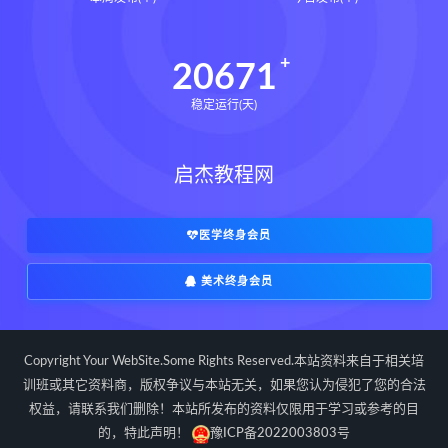
道统下载
道统网盘
道统pdf
道统电子书
道统
王爱品道统
20671
王爱品
盲派八字宫位做功断法下载
稳定运行(天)
盲派八字宫位做功断法网盘
盲派八字宫位做功断法pdf
启杰教程网
盲派八字宫位做功断法电子书
盲派八字宫位做功断法
鬼谷子的局epub下载
医学终身会员
鬼谷子的局epub网盘
美术终身会员
鬼谷子的局epub
鬼谷子的局
鬼谷子的局:战国纵横
灰色生存下载
灰色生存网盘
灰色生存pdf
Copyright Your WebSite.Some Rights Reserved.本站资料来自于相关培
灰色生存电子书
灰色生存
训班或其它资料商，版权争议与本站无关，如果您认为侵犯了您的合法
权益，请联系我们删除！本站所发布的资料仅限用于学习或参考的目
灰色生存中国历史中的生存游戏与权力
博弈
的，特此声明！
豫ICP备2022003803号