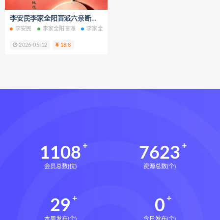
财富显化的道法术
李安民李家全阳盲派六亲断弟子班秘训书籍上下册电子书pdf百度网盘下载学习
生命密码高级解读师下载
李安民
李家全阳盲派
李家全阳盲派六亲断
李家全阳盲派弟子班秘训书籍
生命密码高级解读师网盘
2026-05-12
18.8
生命密码高级解读师
弈涵老师
相理衡真十卷点校本下载
相理衡真十卷点校本网盘
相理衡真十卷点校本pdf
相理衡真十卷点校本电子书
相理衡真十卷点校本
陳釗
住宅环境疾病诊断实操全书下载
1108
7623
住宅环境疾病诊断实操全书网盘
会员总数(位)
资源总数(个)
住宅环境疾病诊断实操全书pdf
住宅环境疾病诊断实操全书电子书
29
0
望气断病
五虚五实
住宅环境疾病诊断实操全书
风水道医
本周发布(个)
今日发布(个)