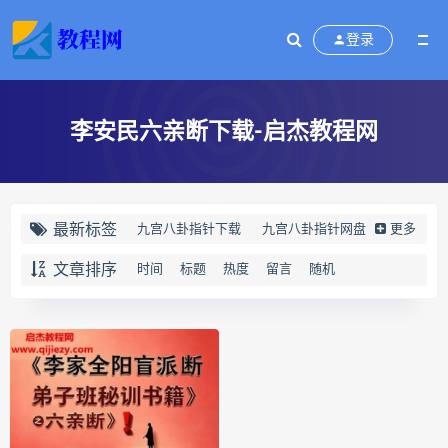
登录
李安民六亲断下载-启杰教程网
最新标签
九宫八卦指针下载
九宫八卦指针网盘
更多
九宫八卦指针
世道天机预测学下载
文章排序
时间
标题
热度
留言
随机
世道天机预测学网盘
世道天机预测学pdf
世道天机预测学电子书
世道天机预测学
青乌居士
实用命理学
财富显化的道法术下载
财富显化的道法术网盘