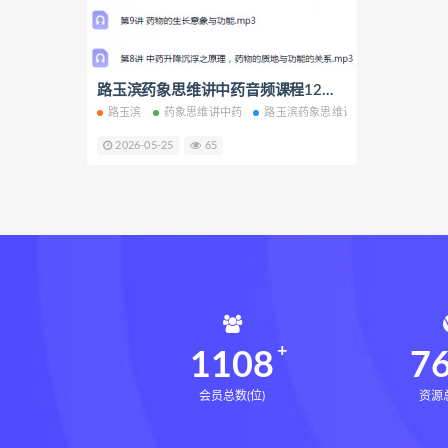
寻龙点穴高级班课程
水沐
九宫八卦指针
世道天机预测
青乌居士
实用命理学
路玉滨药象思维讲中药音频课程12集全百度网盘下载学习
财富
路玉滨
药象思维讲中药
路玉滨药象思维讲中药
路玉滨药
生命密码高级解读师网盘
生
2026-05-25
65
相理衡真十卷点校本pdf
相理
住宅环境疾病诊断实操全书网盘
住宅环境疾病诊断实操全书
盲派八字宫位做功断法下载
盲派八字宫位做功断法
鬼谷子
灰色生存下载
灰色生存网盘
1108
7
会员总数(位)
资源总