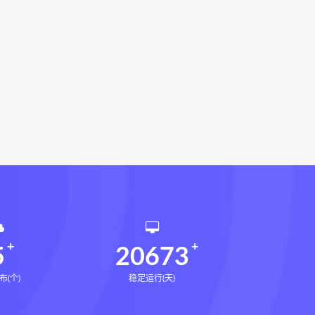
指针下载
九宫八卦指针网盘
机预测学电子书
世道天机预测学
法术
生命密码高级解读师下载
相理衡真十卷点校本网盘
环境疾病诊断实操全书下载
书电子书
望气断病
五虚五实
道统
王爱品道统
王爱品
派八字宫位做功断法电子书
鬼谷子的局
鬼谷子的局:战国纵横
国历史中的生存游戏与权力博弈
5
20673
布(个)
稳定运行(天)