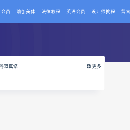
T会员
瑜伽美体
法律教程
英语会员
设计师教程
留
丹道真修
更多
御医槌疗术网盘
宫廷御医槌疗术
赵建新脐针通关导引术面授班
训
长卿老师闲者读书会
疑全书网盘
六爻万象答疑全书pdf
导册网盘
道家八字化解指导册pdf
实例网盘
过三关与做功实例pdf
穴高级班课程网盘