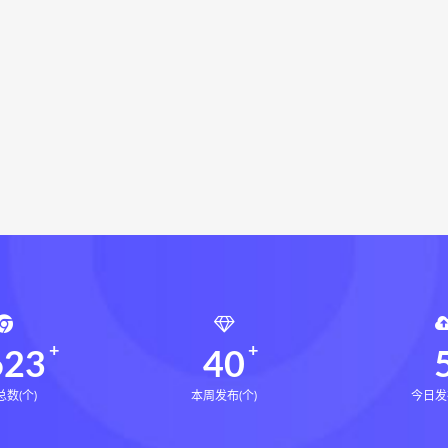
辰南择吉日下载
辰南择吉日网盘
辰南择吉日
九宫八卦
学下载
世道天机预测学网盘
世道天机预测学pdf
世道天
显化的道法术下载
财富显化的道法术网盘
财富显化的道
象思维讲中药网盘
路玉滨药象思维讲中药下载
命密码高级解读师
弈涵老师
相理衡真十卷点校本下载
衡真十卷点校本电子书
相理衡真十卷点校本
陳釗
住宅
住宅环境疾病诊断实操全书pdf
住宅环境疾病诊断实操全
风水道医
道统下载
道统网盘
道统pdf
道统电子书
盲派八字宫位做功断法网盘
盲派八字宫位做功断法pdf
盲
的局epub下载
鬼谷子的局epub网盘
鬼谷子的局epub
灰色生存pdf
灰色生存电子书
灰色生存
灰色生存中
623
40
数(个)
本周发布(个)
今日发