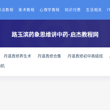
书法教程
美术教程
心理学教程
知识付费
生活相关
I
路玉滨药象思维讲中药-启杰教程网
丹道真修养生术
丹道真修合集
丹道真修初中高级班
赵氏寻因断根速效通经术网盘
宫廷御医槌疗术下载
宫廷
随机
通关导引术下载
脐针通关导引术网盘
脐针通关导引术
长卿老师课程下载
长卿老师课程网盘
长卿老师闲者密
绝学
长卿老师课程
六爻万象答疑全书下载
六爻万象答
爻万象答疑全书
道家八字化解指导册下载
道家八字化解指
道家八字化解指导册
过三关与做功实例下载
过三关与做功
三关与做功实例
归一
寻龙点穴高级班课程下载
寻龙点