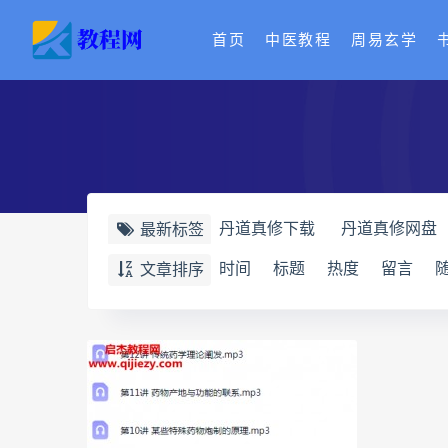
首页
中医教程
周易玄学
丹道真修下载
丹道真修网盘
最新标签
赵氏寻因断根速效通经术下载
时间
标题
热度
留言
文章排序
赵书曦宫廷御医槌疗术
脐针
开元针灸下载
开元针灸网盘
长卿老师课程合集长卿老师奇门
六爻万象答疑全书电子书
六
道家八字化解指导册电子书
过三关与做功实例电子书
过