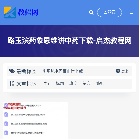
登录
路玉滨药象思维讲中药下载-启杰教程网
最新标签
阴宅风水向吉而行下载
更多
阴宅风水向吉而行网盘
文章排序
时间
标题
热度
留言
随机
阴宅风水向吉而行pdf
阴宅风水向吉而行电子书
向吉而行
奇门四害化解下载
奇门四害化解网盘
奇门四害化解
姻缘预测运筹班下载
姻缘预测运筹班网盘
姻缘预测运筹班
牛朝阳