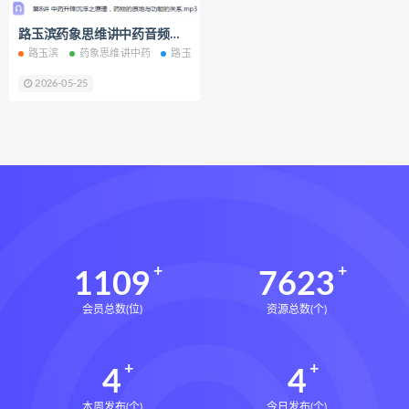
王氏中药外治疗法面授系统课下载
路玉滨药象思维讲中药音频课程12集全百度网盘下载学习
王氏中药外治疗法面授系统课网盘
路玉滨
药象思维讲中药
路玉滨药象思维讲中药
路玉滨药象思维讲中药网
王氏中药外治疗法面授系统课
2026-05-25
丹道真修下载
丹道真修网盘
丹道真修养生术
丹道真修合集
丹道真修初中高级班
丹道真修
赵氏寻因断根速效通经术下载
赵氏寻因断根速效通经术网盘
宫廷御医槌疗术下载
宫廷御医槌疗术网盘
宫廷御医槌疗术
1109
7623
赵书曦宫廷御医槌疗术
会员总数(位)
资源总数(个)
脐针通关导引术下载
脐针通关导引术网盘
脐针通关导引术
4
4
赵建新脐针通关导引术面授班
开元针灸下载
开元针灸网盘
本周发布(个)
今日发布(个)