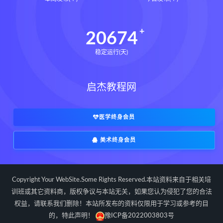
长卿老师课程下载
长卿老师课程网盘
长卿老师闲者密训
20674
长卿老师闲者读书会
稳定运行(天)
长卿老师课程合集长卿老师奇门绝学
长卿老师课程
六爻万象答疑全书下载
启杰教程网
六爻万象答疑全书网盘
六爻万象答疑全书pdf
六爻万象答疑全书电子书
医学终身会员
六爻万象答疑全书
美术终身会员
道家八字化解指导册下载
道家八字化解指导册网盘
道家八字化解指导册pdf
Copyright Your WebSite.Some Rights Reserved.本站资料来自于相关培
道家八字化解指导册电子书
训班或其它资料商，版权争议与本站无关，如果您认为侵犯了您的合法
权益，请联系我们删除！本站所发布的资料仅限用于学习或参考的目
道家八字化解指导册
的，特此声明！
豫ICP备2022003803号
过三关与做功实例下载