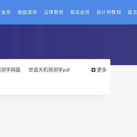
T会员
瑜伽美体
法律教程
英语会员
设计师教程
留
预测学网盘
世道天机预测学pdf
更多
载
财富显化的道法术网盘
读师
弈涵老师
十卷点校本电子书
网盘
住宅环境疾病诊断实操全书pdf
风水道医
道统下载
道统网盘
八字宫位做功断法网盘
的局epub下载