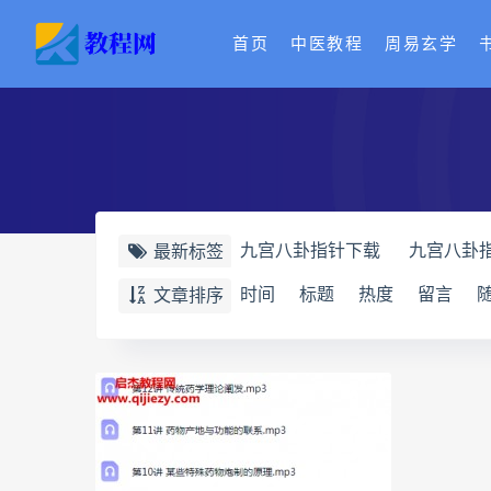
首页
中医教程
周易玄学
九宫八卦指针下载
九宫八卦
最新标签
世道天机预测学电子书
世道
时间
标题
热度
留言
文章排序
财富显化的道法术
生命密码
相理衡真十卷点校本下载
相
相理衡真十卷点校本
陳釗
住宅环境疾病诊断实操全书电子
道统pdf
道统电子书
道统
盲派八字宫位做功断法pdf
盲