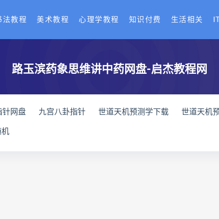
书法教程
美术教程
心理学教程
知识付费
生活相关
I
路玉滨药象思维讲中药网盘-启杰教程网
指针网盘
九宫八卦指针
世道天机预测学下载
世道天机
天机预测学
青乌居士
实用命理学
财富显化的道法术下
随机
高级解读师下载
生命密码高级解读师网盘
生命密码高级解
理衡真十卷点校本网盘
相理衡真十卷点校本pdf
相理衡真
住宅环境疾病诊断实操全书下载
住宅环境疾病诊断实操全书
书
望气断病
五虚五实
住宅环境疾病诊断实操全书
王爱品道统
王爱品
盲派八字宫位做功断法下载
盲派
派八字宫位做功断法电子书
盲派八字宫位做功断法
鬼谷子