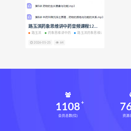
鬼谷子的局epub网盘
鬼谷子的
灰色生存电子书
灰色生存
张富源结构塑形术线下课
路玉滨药象思维讲中药音频课程12集全百度网盘下载学习
张
路玉滨
药象思维讲中药
路玉滨药象思维讲中药
路玉滨药
王氏千金揉骨术
王三锤王氏
2026-05-25
64
由清风咏春五行气道术
由清
文七28天驾驭食欲训练营
文
韩小四14天瘦腿直腿计划
韩
高金玲100节全身体态调整减脂
周锦伦解译催官篇解析pdf
周
张会永金匮方剂一年通网盘
牛勇咏春清风十二式线下课
1108
7
张仲行黄帝掌鉴
黄帝掌鉴
会员总数(位)
资源总