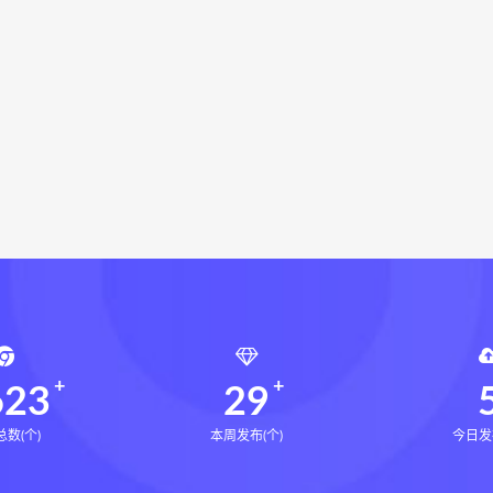
局epub
鬼谷子的局
鬼谷子的局:战国纵横
灰色生存下
灰色生存中国历史中的生存游戏与权力博弈
张富源结构塑形
富源结构塑形术线上课
张富源结构塑形术
王氏千金揉骨术
象思维讲中药网盘
路玉滨药象思维讲中药下载
千金揉骨术
王三锤
咏春五行气道术下载
咏春五行气道
风
28天驾驭食欲训练营下载
28天驾驭食欲训练营网盘
七饮食心理
文七老师
14天瘦腿直腿计划下载
14天瘦
小四
全身体态调整减脂塑形课下载
全身体态调整减脂塑形
塑形课
高金玲
周锦伦解译催官篇解析下载
周锦伦解译
锦伦解译催官篇解析电子书
周锦伦解译催官篇解析
张会
张会永金匮方剂一年通
牛勇咏春清风十二式线下课下载
牛
张仲行黄帝掌鉴线下课下载
张仲行黄帝掌鉴线下课网盘
张
623
29
数(个)
本周发布(个)
今日发