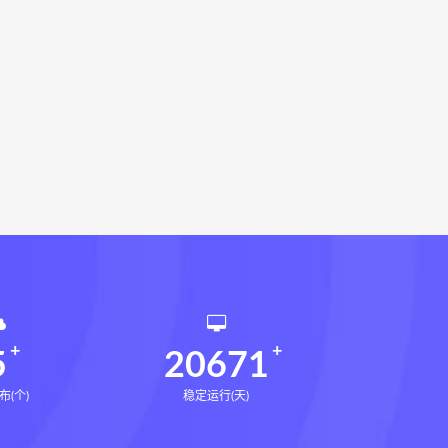
载
灰色生存网盘
灰色生存pdf
术下载
张富源结构塑形术网盘
下载
王氏千金揉骨术网盘
术网盘
咏春五行气道术
28天驾驭食欲训练营
腿直腿计划网盘
14天瘦腿直腿计划
课网盘
全身体态调整减脂塑形课
催官篇解析网盘
永金匮方剂一年通下载
勇咏春清风十二式线下课网盘
仲行黄帝掌鉴线下课
5
20671
布(个)
稳定运行(天)