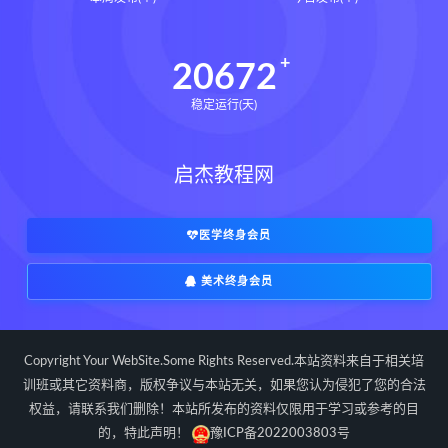
世道天机预测学pdf
世道天机预测学电子书
20672
世道天机预测学
青乌居士
稳定运行(天)
实用命理学
财富显化的道法术下载
财富显化的道法术网盘
启杰教程网
财富显化的道法术
生命密码高级解读师下载
生命密码高级解读师网盘
医学终身会员
生命密码高级解读师
弈涵老师
美术终身会员
相理衡真十卷点校本下载
相理衡真十卷点校本网盘
相理衡真十卷点校本pdf
Copyright Your WebSite.Some Rights Reserved.本站资料来自于相关培
相理衡真十卷点校本电子书
训班或其它资料商，版权争议与本站无关，如果您认为侵犯了您的合法
权益，请联系我们删除！本站所发布的资料仅限用于学习或参考的目
相理衡真十卷点校本
陳釗
的，特此声明！
豫ICP备2022003803号
住宅环境疾病诊断实操全书下载