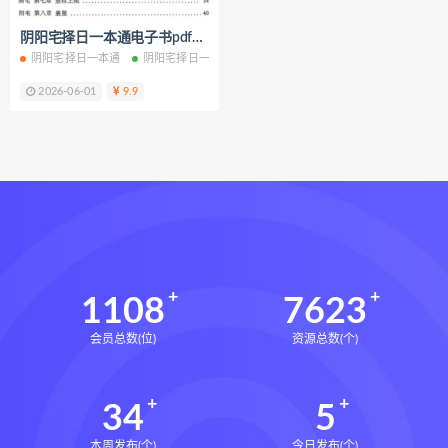
道家八字化解指导册电子书
阴阳宅择日一本通电子书pdf百度网盘下载学习
道家八字化解指导册
阴阳宅择日一本通
阴阳宅择日一本通电子书
阴阳宅择日一本通PDF
阴阳
过三关与做功实例下载
2026-06-01
9.9
过三关与做功实例网盘
过三关与做功实例pdf
过三关与做功实例电子书
过三关与做功实例
归一
寻龙点穴高级班课程下载
寻龙点穴高级班课程网盘
寻龙点穴高级班课程
水沐
1108
7623
辰南择吉日下载
辰南择吉日网盘
会员总数(位)
资源总数(个)
辰南择吉日
九宫八卦指针下载
九宫八卦指针网盘
九宫八卦指针
34
5
世道天机预测学下载
世道天机预测学网盘
本周发布(个)
今日发布(个)