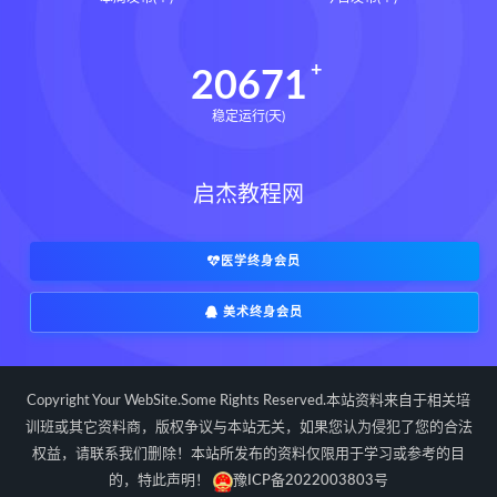
道统下载
道统网盘
道统pdf
道统电子书
道统
王爱品道统
20671
王爱品
盲派八字宫位做功断法下载
稳定运行(天)
盲派八字宫位做功断法网盘
盲派八字宫位做功断法pdf
启杰教程网
盲派八字宫位做功断法电子书
盲派八字宫位做功断法
鬼谷子的局epub下载
医学终身会员
鬼谷子的局epub网盘
美术终身会员
鬼谷子的局epub
鬼谷子的局
鬼谷子的局:战国纵横
灰色生存下载
灰色生存网盘
灰色生存pdf
Copyright Your WebSite.Some Rights Reserved.本站资料来自于相关培
灰色生存电子书
灰色生存
训班或其它资料商，版权争议与本站无关，如果您认为侵犯了您的合法
权益，请联系我们删除！本站所发布的资料仅限用于学习或参考的目
灰色生存中国历史中的生存游戏与权力
博弈
的，特此声明！
豫ICP备2022003803号