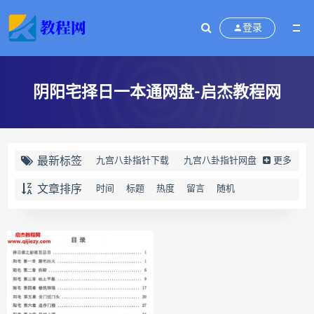
登录
阴阳宅择日一本通网盘-启杰教程网
最新标签
九宫八卦指针下载
九宫八卦指针网盘
更多
九宫八卦指针
世道天机预测学下载
文章排序
时间
标题
热度
留言
随机
世道天机预测学网盘
世道天机预测学pdf
世道天机预测学电子书
世道天机预测学
青乌居士
实用命理学
财富显化的道法术下载
财富显化的道法术网盘