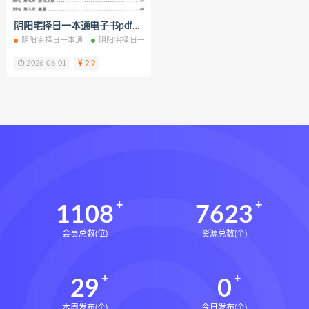
财富显化的道法术
阴阳宅择日一本通电子书pdf百度网盘下载学习
生命密码高级解读师下载
阴阳宅择日一本通
阴阳宅择日一本通电子书
阴阳宅择日一本通PDF
阴阳
生命密码高级解读师网盘
2026-06-01
9.9
生命密码高级解读师
弈涵老师
相理衡真十卷点校本下载
相理衡真十卷点校本网盘
相理衡真十卷点校本pdf
相理衡真十卷点校本电子书
相理衡真十卷点校本
陳釗
住宅环境疾病诊断实操全书下载
1108
7623
住宅环境疾病诊断实操全书网盘
会员总数(位)
资源总数(个)
住宅环境疾病诊断实操全书pdf
住宅环境疾病诊断实操全书电子书
29
0
望气断病
五虚五实
住宅环境疾病诊断实操全书
风水道医
本周发布(个)
今日发布(个)