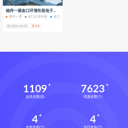
王氏中药外治疗法面授系统课下载
袖传一课金口环境布局电子书pdf百度网盘下载学习
王氏中药外治疗法面授系统课网盘
袖传一课
金口环境布局
金口环境布局电子书
金口环境布局PDF
金口
王氏中药外治疗法面授系统课
2026-06-01
9.9
丹道真修下载
丹道真修网盘
丹道真修养生术
丹道真修合集
丹道真修初中高级班
丹道真修
赵氏寻因断根速效通经术下载
赵氏寻因断根速效通经术网盘
宫廷御医槌疗术下载
宫廷御医槌疗术网盘
宫廷御医槌疗术
1109
7623
赵书曦宫廷御医槌疗术
会员总数(位)
资源总数(个)
脐针通关导引术下载
脐针通关导引术网盘
脐针通关导引术
4
4
赵建新脐针通关导引术面授班
开元针灸下载
开元针灸网盘
本周发布(个)
今日发布(个)