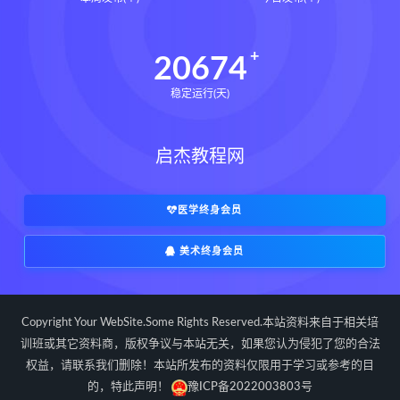
长卿老师课程下载
长卿老师课程网盘
长卿老师闲者密训
20674
长卿老师闲者读书会
稳定运行(天)
长卿老师课程合集长卿老师奇门绝学
长卿老师课程
六爻万象答疑全书下载
启杰教程网
六爻万象答疑全书网盘
六爻万象答疑全书pdf
六爻万象答疑全书电子书
医学终身会员
六爻万象答疑全书
美术终身会员
道家八字化解指导册下载
道家八字化解指导册网盘
道家八字化解指导册pdf
Copyright Your WebSite.Some Rights Reserved.本站资料来自于相关培
道家八字化解指导册电子书
训班或其它资料商，版权争议与本站无关，如果您认为侵犯了您的合法
权益，请联系我们删除！本站所发布的资料仅限用于学习或参考的目
道家八字化解指导册
的，特此声明！
豫ICP备2022003803号
过三关与做功实例下载