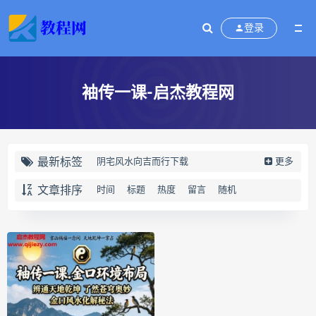
登录
袖传一课-启杰教程网
最新标签
阴宅风水向吉而行下载
更多
阴宅风水向吉而行网盘
文章排序
时间
标题
热度
留言
随机
阴宅风水向吉而行pdf
阴宅风水向吉而行电子书
向吉而行
奇门四害化解下载
奇门四害化解网盘
奇门四害化解
姻缘预测运筹班下载
姻缘预测运筹班网盘
姻缘预测运筹班
牛朝阳