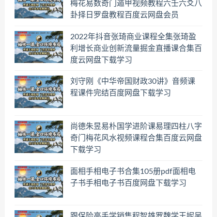
梅花易数奇门遁甲视频教程六壬六爻八
卦择日罗盘教程百度云网盘会员
2022年抖音张琦商业课程全集张琦盈
利增长商业创新流量掘金直播课合集百
度云网盘下载学习
刘守刚《中华帝国财政30讲》音频课
程课件完结百度网盘下载学习
尚德朱昱易朴国学进阶课易理四柱八字
奇门梅花风水视频课程合集百度云网盘
下载学习
面相手相电子书合集105册pdf面相电
子书手相电子书百度网盘下载学习
跟保险高手学销售程智雄罗魏学王妮吴