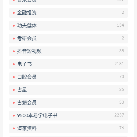
金融投资
2
功夫健体
134
考研会员
2
抖音短视频
38
电子书
2181
口腔会员
73
占星
25
古籍会员
53
9500本易学电子书
2237
道家资料
76