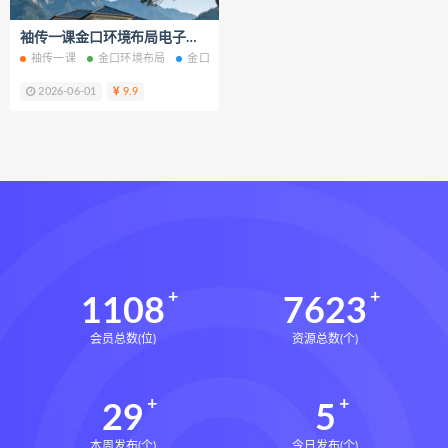
财富显化的道法术
袖传一课金口环境布局电子书pdf百度网盘下载学习
生命密码高级解读师下载
袖传一课
金口环境布局
金口环境布局电子书
金口环境布局PDF
金口
生命密码高级解读师网盘
2026-06-01
9.9
生命密码高级解读师
弈涵老师
相理衡真十卷点校本下载
相理衡真十卷点校本网盘
相理衡真十卷点校本pdf
相理衡真十卷点校本电子书
相理衡真十卷点校本
陳釗
住宅环境疾病诊断实操全书下载
1108
7623
住宅环境疾病诊断实操全书网盘
会员总数(位)
资源总数(个)
住宅环境疾病诊断实操全书pdf
住宅环境疾病诊断实操全书电子书
29
5
望气断病
五虚五实
住宅环境疾病诊断实操全书
风水道医
本周发布(个)
今日发布(个)