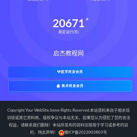
道统下载
道统网盘
道统pdf
道统电子书
道统
王爱品道统
20671
王爱品
盲派八字宫位做功断法下载
稳定运行(天)
盲派八字宫位做功断法网盘
盲派八字宫位做功断法pdf
启杰教程网
盲派八字宫位做功断法电子书
盲派八字宫位做功断法
鬼谷子的局epub下载
医学终身会员
鬼谷子的局epub网盘
美术终身会员
鬼谷子的局epub
鬼谷子的局
鬼谷子的局:战国纵横
灰色生存下载
灰色生存网盘
灰色生存pdf
Copyright Your WebSite.Some Rights Reserved.本站资料来自于相关培
灰色生存电子书
灰色生存
训班或其它资料商，版权争议与本站无关，如果您认为侵犯了您的合法
权益，请联系我们删除！本站所发布的资料仅限用于学习或参考的目
灰色生存中国历史中的生存游戏与权力
博弈
的，特此声明！
豫ICP备2022003803号