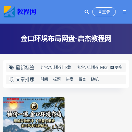
登录
金口环境布局网盘-启杰教程网
最新标签
九宫八卦指针下载
九宫八卦指针网盘
更多
九宫八卦指针
世道天机预测学下载
文章排序
时间
标题
热度
留言
随机
世道天机预测学网盘
世道天机预测学pdf
世道天机预测学电子书
世道天机预测学
青乌居士
实用命理学
财富显化的道法术下载
财富显化的道法术网盘