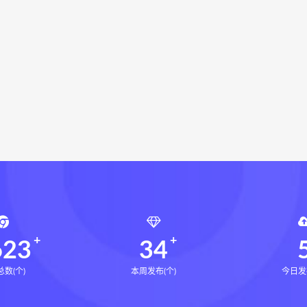
衡真十卷点校本电子书
相理衡真十卷点校本
陳釗
住宅
住宅环境疾病诊断实操全书pdf
住宅环境疾病诊断实操全
风水道医
道统下载
道统网盘
道统pdf
道统电子书
绝技下载
盲派八字宫位做功断法网盘
盲派八字宫位做功断法pdf
盲
的局epub下载
鬼谷子的局epub网盘
鬼谷子的局epub
灰色生存pdf
灰色生存电子书
灰色生存
灰色生存中
源结构塑形术网盘
张富源结构塑形术线下课
张富源结构塑
金揉骨术网盘
王氏千金揉骨术
王三锤王氏千金揉骨术
行气道术
由清风咏春五行气道术
由清风
28天驾驭食欲
8天驾驭食欲训练营
文七28天驾驭食欲训练营
文七饮食心理
天瘦腿直腿计划网盘
14天瘦腿直腿计划
623
34
数(个)
本周发布(个)
今日发