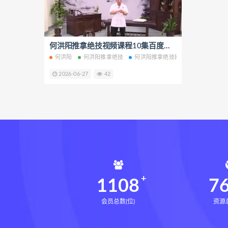
相理衡真十卷点校本pdf
相理
住宅环境疾病诊断实操全书网盘
住宅环境疾病诊断实操全书
何洪阳推拿绝技视频课程10集百度网盘下载学习
何洪阳
何洪阳推拿绝技
何洪阳推拿绝技网盘
何洪阳推拿
盲派八字宫位做功断法下载
2026-06-27
42
盲派八字宫位做功断法
鬼谷子
灰色生存下载
灰色生存网盘
张富源结构塑形术下载
张富
王氏千金揉骨术下载
王氏千
咏春五行气道术网盘
咏春五
28天驾驭食欲训练营网盘
2
14天瘦腿直腿计划下载
14
1108
7
会员总数(位)
资源总