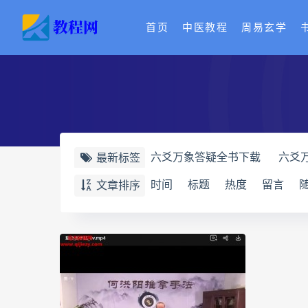
首页
中医教程
周易玄学
六爻万象答疑全书下载
六爻
最新标签
道家八字化解指导册下载
道
时间
标题
热度
留言
文章排序
道家八字化解指导册
过三关
过三关与做功实例
归一
寻
辰南择吉日下载
辰南择吉日
世道天机预测学下载
世道天
实用命理学
财富显化的道法
生命密码高级解读师网盘
生