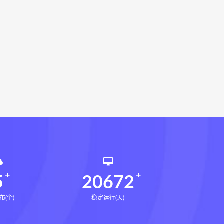
环境疾病诊断实操全书下载
书电子书
望气断病
五虚五实
道统
王爱品道统
王爱品
派八字宫位做功断法电子书
鬼谷子的局
鬼谷子的局:战国纵横
国历史中的生存游戏与权力博弈
形术线上课
张富源结构塑形术
王三锤
咏春五行气道术下载
训练营下载
文七老师
5
20672
布(个)
稳定运行(天)