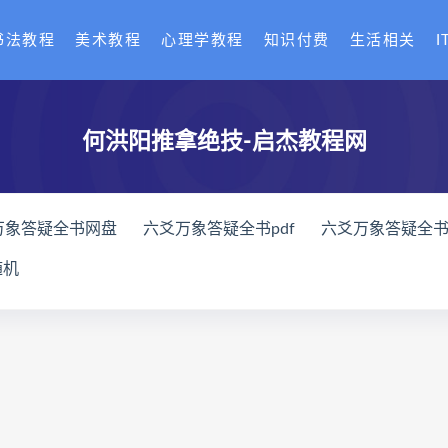
书法教程
美术教程
心理学教程
知识付费
生活相关
I
何洪阳推拿绝技-启杰教程网
万象答疑全书网盘
六爻万象答疑全书pdf
六爻万象答疑全
家八字化解指导册网盘
道家八字化解指导册pdf
道家八字
随机
与做功实例下载
过三关与做功实例网盘
过三关与做功实例p
龙点穴高级班课程下载
寻龙点穴高级班课程网盘
寻龙点
网盘
辰南择吉日
九宫八卦指针下载
九宫八卦指针网盘
机预测学网盘
世道天机预测学pdf
世道天机预测学电子书
术下载
财富显化的道法术网盘
财富显化的道法术
生命
命密码高级解读师
弈涵老师
相理衡真十卷点校本下载