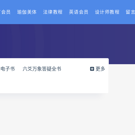
T会员
瑜伽美体
法律教程
英语会员
设计师教程
留
书电子书
六爻万象答疑全书
更多
化解指导册电子书
df
过三关与做功实例电子书
穴高级班课程
水沐
九宫八卦指针
世道天机预测学
青乌居士
密码高级解读师下载
相理衡真十卷点校本网盘