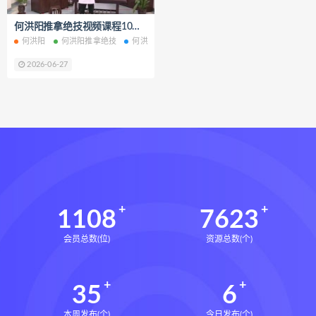
六爻万象答疑全书
何洪阳推拿绝技视频课程10集百度网盘下载学习
道家八字化解指导册下载
何洪阳
何洪阳推拿绝技
何洪阳推拿绝技网盘
何洪阳推拿绝技下载
道家八字化解指导册网盘
2026-06-27
道家八字化解指导册pdf
道家八字化解指导册电子书
道家八字化解指导册
过三关与做功实例下载
过三关与做功实例网盘
过三关与做功实例pdf
过三关与做功实例电子书
1108
7623
过三关与做功实例
归一
会员总数(位)
资源总数(个)
寻龙点穴高级班课程下载
寻龙点穴高级班课程网盘
35
6
寻龙点穴高级班课程
水沐
辰南择吉日下载
辰南择吉日网盘
本周发布(个)
今日发布(个)