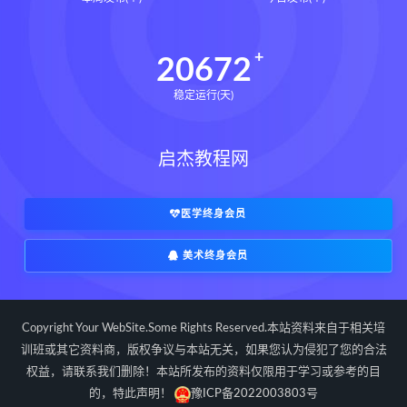
辰南择吉日
九宫八卦指针下载
九宫八卦指针网盘
九宫八卦指针
20672
世道天机预测学下载
稳定运行(天)
世道天机预测学网盘
世道天机预测学pdf
启杰教程网
世道天机预测学电子书
世道天机预测学
青乌居士
实用命理学
财富显化的道法术下载
医学终身会员
财富显化的道法术网盘
美术终身会员
财富显化的道法术
生命密码高级解读师下载
生命密码高级解读师网盘
Copyright Your WebSite.Some Rights Reserved.本站资料来自于相关培
生命密码高级解读师
弈涵老师
训班或其它资料商，版权争议与本站无关，如果您认为侵犯了您的合法
权益，请联系我们删除！本站所发布的资料仅限用于学习或参考的目
相理衡真十卷点校本下载
的，特此声明！
豫ICP备2022003803号
相理衡真十卷点校本网盘