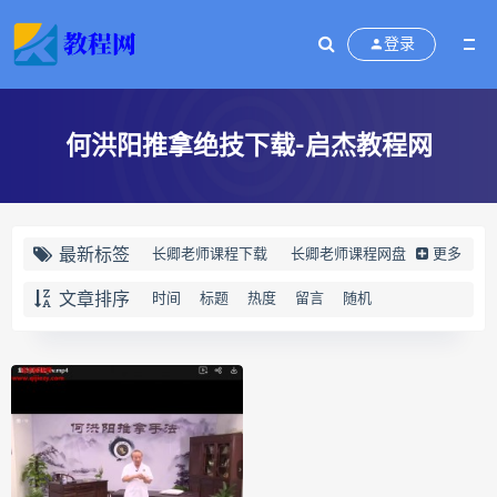
登录
何洪阳推拿绝技下载-启杰教程网
最新标签
长卿老师课程下载
长卿老师课程网盘
更多
长卿老师闲者密训
文章排序
时间
标题
热度
留言
随机
长卿老师闲者读书会
长卿老师课程合集长卿老师奇门绝学
长卿老师课程
六爻万象答疑全书下载
六爻万象答疑全书网盘
六爻万象答疑全书pdf
六爻万象答疑全书电子书