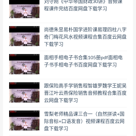
刘守刚《中华帝国财政30讲》音频课
程课件完结百度网盘下载学习
尚德朱昱易朴国学进阶课易理四柱八字
奇门梅花风水视频课程合集百度云网盘
下载学习
面相手相电子书合集105册pdf面相电
子书手相电子书百度网盘下载学习
跟保险高手学销售程智雄罗魏学王妮吴
晋江叶云燕保险销售音频教程合集百度
云网盘下载学习
雪梨老师精品课三合一（自然拼读+国
际音标+口语发音）视频课程百度云网
盘下载学习