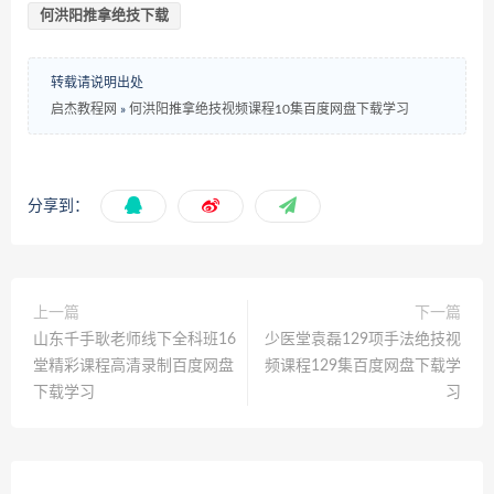
何洪阳推拿绝技下载
转载请说明出处
启杰教程网
»
何洪阳推拿绝技视频课程10集百度网盘下载学习
分享到：
上一篇
下一篇
山东千手耿老师线下全科班16
少医堂袁磊129项手法绝技视
堂精彩课程高清录制百度网盘
频课程129集百度网盘下载学
下载学习
习