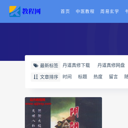
首页
中医教程
周易玄学
丹道真修下载
丹道真修网盘
最新标签
赵氏寻因断根速效通经术下载
时间
标题
热度
留言
文章排序
赵书曦宫廷御医槌疗术
脐针
开元针灸下载
开元针灸网盘
长卿老师课程合集长卿老师奇门
六爻万象答疑全书电子书
六
道家八字化解指导册电子书
过三关与做功实例电子书
过