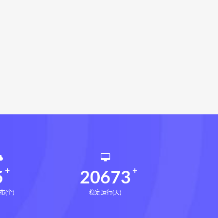
指针下载
九宫八卦指针网盘
机预测学电子书
世道天机预测学
法术
生命密码高级解读师下载
相理衡真十卷点校本网盘
环境疾病诊断实操全书下载
书电子书
望气断病
五虚五实
道统
王爱品道统
王爱品
派八字宫位做功断法电子书
鬼谷子的局
鬼谷子的局:战国纵横
国历史中的生存游戏与权力博弈
5
20673
布(个)
稳定运行(天)