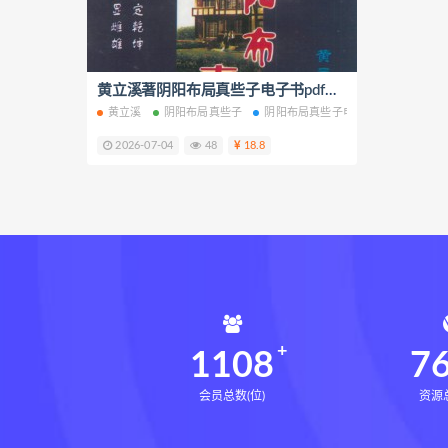
寻龙点穴高级班课程
水沐
九宫八卦指针
世道天机预测
青乌居士
实用命理学
黄立溪著阴阳布局真些子电子书pdf百度网盘下载学习
财富
黄立溪
阴阳布局真些子
阴阳布局真些子电子书
阴阳布局
生命密码高级解读师网盘
生
2026-07-04
48
18.8
相理衡真十卷点校本pdf
相理
住宅环境疾病诊断实操全书网盘
住宅环境疾病诊断实操全书
盲派八字宫位做功断法下载
盲派八字宫位做功断法
鬼谷子
灰色生存下载
灰色生存网盘
1108
7
会员总数(位)
资源总