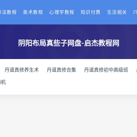
书法教程
美术教程
心理学教程
知识付费
生活相关
I
阴阳布局真些子网盘-启杰教程网
丹道真修养生术
丹道真修合集
丹道真修初中高级班
赵氏寻因断根速效通经术网盘
宫廷御医槌疗术下载
宫廷
随机
通关导引术下载
脐针通关导引术网盘
脐针通关导引术
长卿老师课程下载
长卿老师课程网盘
长卿老师闲者密
绝学
长卿老师课程
六爻万象答疑全书下载
六爻万象答
爻万象答疑全书
道家八字化解指导册下载
道家八字化解指
道家八字化解指导册
过三关与做功实例下载
过三关与做功
三关与做功实例
归一
寻龙点穴高级班课程下载
寻龙点