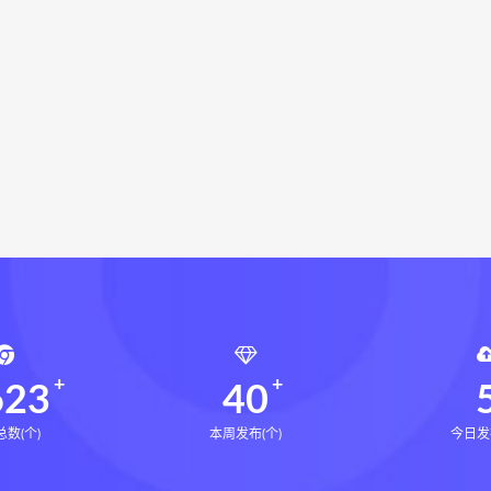
辰南择吉日下载
辰南择吉日网盘
辰南择吉日
九宫八卦
学下载
世道天机预测学网盘
世道天机预测学pdf
世道天
显化的道法术下载
财富显化的道法术网盘
财富显化的道
真些子PDF
阴阳布局真些子网盘
阴阳布局真些子下载
命密码高级解读师
弈涵老师
相理衡真十卷点校本下载
衡真十卷点校本电子书
相理衡真十卷点校本
陳釗
住宅
住宅环境疾病诊断实操全书pdf
住宅环境疾病诊断实操全
风水道医
道统下载
道统网盘
道统pdf
道统电子书
盲派八字宫位做功断法网盘
盲派八字宫位做功断法pdf
盲
的局epub下载
鬼谷子的局epub网盘
鬼谷子的局epub
灰色生存pdf
灰色生存电子书
灰色生存
灰色生存中
623
40
数(个)
本周发布(个)
今日发