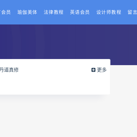
T会员
瑜伽美体
法律教程
英语会员
设计师教程
留
丹道真修
更多
御医槌疗术网盘
宫廷御医槌疗术
赵建新脐针通关导引术面授班
训
长卿老师闲者读书会
疑全书网盘
六爻万象答疑全书pdf
导册网盘
道家八字化解指导册pdf
实例网盘
过三关与做功实例pdf
穴高级班课程网盘