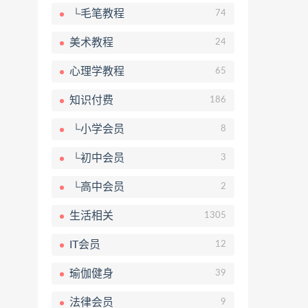
└毛笔教程
74
美术教程
24
心理学教程
65
知识付费
186
└小学会员
8
└初中会员
3
└高中会员
2
生活相关
1305
IT会员
12
瑜伽健身
39
法律会员
9