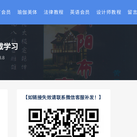
T会员
瑜伽美体
法律教程
英语会员
设计师教程
留
载学习
.8
【如链接失效请联系微信客服补发！】