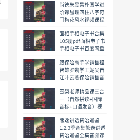
习
尚德朱昱易朴国学进
阶课易理四柱八字奇
门梅花风水视频课程
合集百度云网盘下载
面相手相电子书合集
学习
105册pdf面相电子书
手相电子书百度网盘
下载学习
跟保险高手学销售程
智雄罗魏学王妮吴晋
江叶云燕保险销售音
频教程合集百度云网
雪梨老师精品课三合
盘下载学习
一（自然拼读+国际
音标+口语发音）视
频课程百度云网盘下
熊逸讲透资治通鉴
载学习
1,2,3季合集熊逸讲透
资治通鉴全集音频课