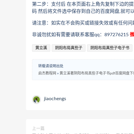
第二步：支付后 在本页面右上角先复制下边的提
码 然后将文件选中保存到自己的百度网盘,就可
请注意：如实在不会购买或链接失效或有任何问
非诚勿扰如有需要请联系客服qq：897276215
微
黄立溪
阴阳布局真些子
阴阳布局真些子电子书
转载请说明出处
启杰教程网
»
黄立溪著阴阳布局真些子电子书pdf百度网盘下
jiaochengs
上一篇