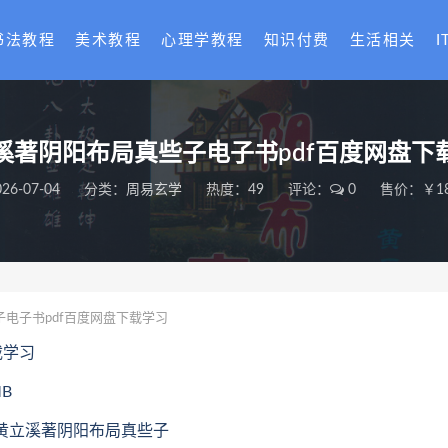
书法教程
美术教程
心理学教程
知识付费
生活相关
I
溪著阴阳布局真些子电子书pdf百度网盘下
026-07-04
分类：
周易玄学
热度：49
评论：
0
售价：￥18
电子书pdf百度网盘下载学习
载学习
B
6.黄立溪著阴阳布局真些子