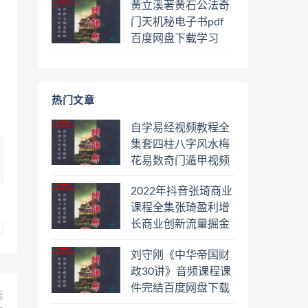
黄立溪著黄石公法奇
门天机秘电子书pdf
百度网盘下载学习
热门文章
自学易经视频教程全
集套四柱八字风水梅
花易数奇门遁甲视频
教程六壬六爻八卦择
2022年抖音张琦商业
日罗盘教程百度云网
课程全集张琦盈利增
盘会员
长商业创新流量掘金
直播课合集百度云网
刘守刚《中华帝国财
盘下载学习
政30讲》音频课程课
件完结百度网盘下载
篇
学习