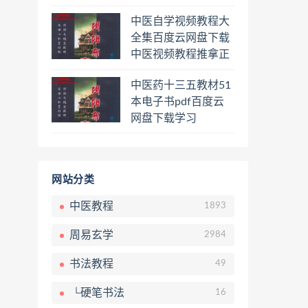
程熊逸讲透资治通鉴
中医自学视频教程大
一二三辑合集百度云
全集百度云网盘下载
网盘下载学习
中医视频教程推拿正
骨按摩美容整脊针灸
中医药十三五教材51
经络脉诊面诊舌诊手
本电子书pdf百度云
诊私密终身会员百度
网盘下载学习
网盘共享群
网站分类
中医教程
1893
周易玄学
2984
书法教程
49
└硬笔书法
16