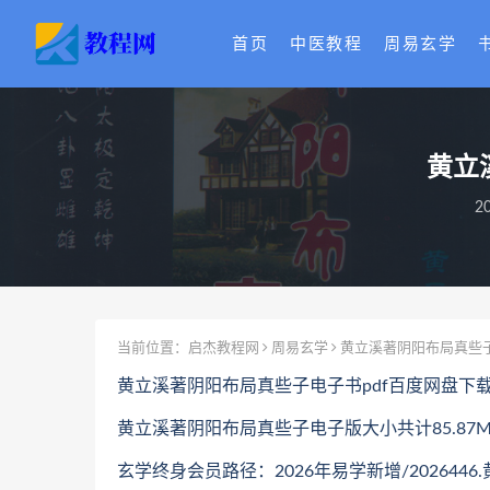
首页
中医教程
周易玄学
黄立
2
当前位置：
启杰教程网
周易玄学
黄立溪著阴阳布局真些子
黄立溪著阴阳布局真些子电子书pdf百度网盘下
黄立溪著阴阳布局真些子电子版大小共计85.87M
玄学终身会员路径：2026年易学新增/202644