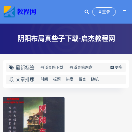
登录
阴阳布局真些子下载-启杰教程网
最新标签
丹道真修下载
丹道真修网盘
更多
丹道真修养生术
丹道真修合集
文章排序
时间
标题
热度
留言
随机
丹道真修初中高级班
丹道真修
赵氏寻因断根速效通经术下载
赵氏寻因断根速效通经术网盘
宫廷御医槌疗术下载
宫廷御医槌疗术网盘
宫廷御医槌疗术
赵书曦宫廷御医槌疗术