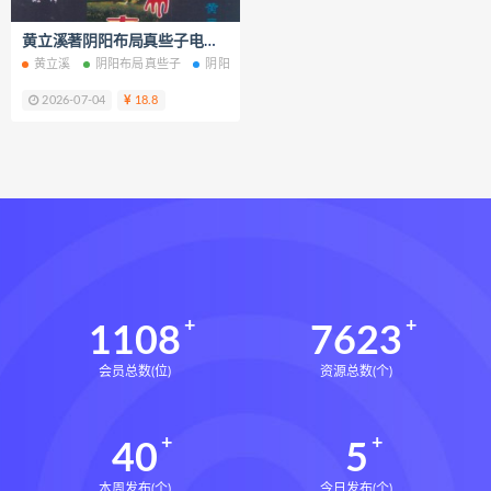
脐针通关导引术下载
黄立溪著阴阳布局真些子电子书pdf百度网盘下载学习
脐针通关导引术网盘
脐针通关导引术
黄立溪
阴阳布局真些子
阴阳布局真些子电子书
阴阳布局真些子PDF
赵建新脐针通关导引术面授班
2026-07-04
18.8
开元针灸下载
开元针灸网盘
长卿老师课程下载
长卿老师课程网盘
长卿老师闲者密训
长卿老师闲者读书会
长卿老师课程合集长卿老师奇门绝学
长卿老师课程
六爻万象答疑全书下载
六爻万象答疑全书网盘
1108
7623
六爻万象答疑全书pdf
会员总数(位)
资源总数(个)
六爻万象答疑全书电子书
六爻万象答疑全书
40
5
道家八字化解指导册下载
道家八字化解指导册网盘
本周发布(个)
今日发布(个)