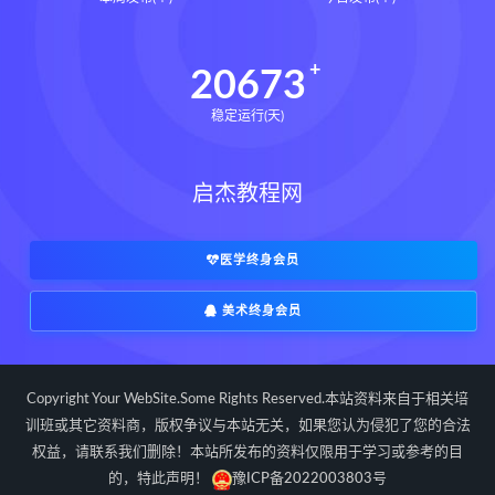
道家八字化解指导册pdf
道家八字化解指导册电子书
20673
道家八字化解指导册
稳定运行(天)
过三关与做功实例下载
过三关与做功实例网盘
启杰教程网
过三关与做功实例pdf
过三关与做功实例电子书
过三关与做功实例
归一
医学终身会员
寻龙点穴高级班课程下载
美术终身会员
寻龙点穴高级班课程网盘
寻龙点穴高级班课程
水沐
辰南择吉日下载
辰南择吉日网盘
Copyright Your WebSite.Some Rights Reserved.本站资料来自于相关培
辰南择吉日
九宫八卦指针下载
训班或其它资料商，版权争议与本站无关，如果您认为侵犯了您的合法
权益，请联系我们删除！本站所发布的资料仅限用于学习或参考的目
九宫八卦指针网盘
九宫八卦指针
的，特此声明！
豫ICP备2022003803号
世道天机预测学下载