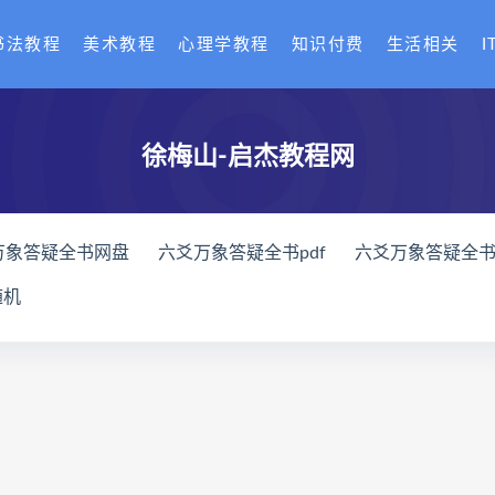
书法教程
美术教程
心理学教程
知识付费
生活相关
I
徐梅山-启杰教程网
万象答疑全书网盘
六爻万象答疑全书pdf
六爻万象答疑全
家八字化解指导册网盘
道家八字化解指导册pdf
道家八字
随机
与做功实例下载
过三关与做功实例网盘
过三关与做功实例p
龙点穴高级班课程下载
寻龙点穴高级班课程网盘
寻龙点
网盘
辰南择吉日
九宫八卦指针下载
九宫八卦指针网盘
机预测学网盘
世道天机预测学pdf
世道天机预测学电子书
术下载
财富显化的道法术网盘
财富显化的道法术
生命
命密码高级解读师
弈涵老师
相理衡真十卷点校本下载