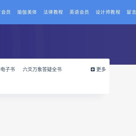
T会员
瑜伽美体
法律教程
英语会员
设计师教程
留
书电子书
六爻万象答疑全书
更多
化解指导册电子书
df
过三关与做功实例电子书
穴高级班课程
水沐
九宫八卦指针
世道天机预测学
青乌居士
密码高级解读师下载
相理衡真十卷点校本网盘