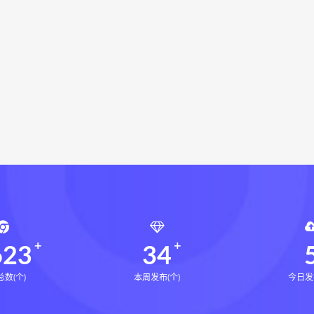
衡真十卷点校本电子书
相理衡真十卷点校本
陳釗
住宅
住宅环境疾病诊断实操全书pdf
住宅环境疾病诊断实操全
风水道医
道统下载
道统网盘
道统pdf
道统电子书
DF
餐馆风水布局网盘
餐馆风水布局下载
盲派八字宫位做功断法网盘
盲派八字宫位做功断法pdf
盲
的局epub下载
鬼谷子的局epub网盘
鬼谷子的局epub
灰色生存pdf
灰色生存电子书
灰色生存
灰色生存中
源结构塑形术网盘
张富源结构塑形术线下课
张富源结构塑
金揉骨术网盘
王氏千金揉骨术
王三锤王氏千金揉骨术
行气道术
由清风咏春五行气道术
由清风
28天驾驭食欲
8天驾驭食欲训练营
文七28天驾驭食欲训练营
文七饮食心理
天瘦腿直腿计划网盘
14天瘦腿直腿计划
623
34
数(个)
本周发布(个)
今日发