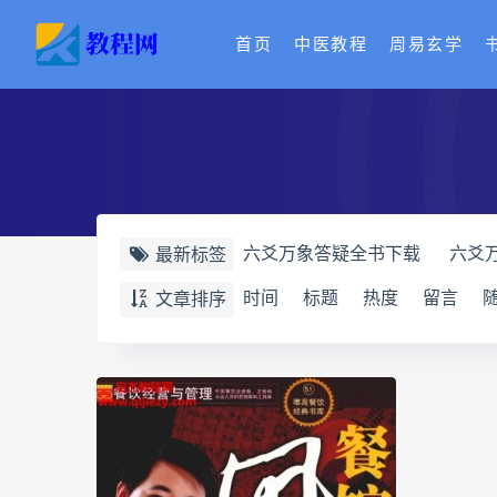
首页
中医教程
周易玄学
六爻万象答疑全书下载
六爻
最新标签
道家八字化解指导册下载
道
时间
标题
热度
留言
文章排序
道家八字化解指导册
过三关
过三关与做功实例
归一
寻
辰南择吉日下载
辰南择吉日
世道天机预测学下载
世道天
实用命理学
财富显化的道法
生命密码高级解读师网盘
生