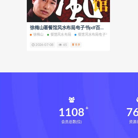
相理衡真十卷点校本pdf
相理
住宅环境疾病诊断实操全书网盘
住宅环境疾病诊断实操全书
徐梅山著餐馆风水布局电子书pdf百度网盘下载学习
徐梅山
餐馆风水布局
餐馆风水布局电子书
餐馆风水布局P
盲派八字宫位做功断法下载
2026-07-08
65
9.9
盲派八字宫位做功断法
鬼谷子
灰色生存下载
灰色生存网盘
张富源结构塑形术下载
张富
王氏千金揉骨术下载
王氏千
咏春五行气道术网盘
咏春五
28天驾驭食欲训练营网盘
2
14天瘦腿直腿计划下载
14
1108
7
会员总数(位)
资源总