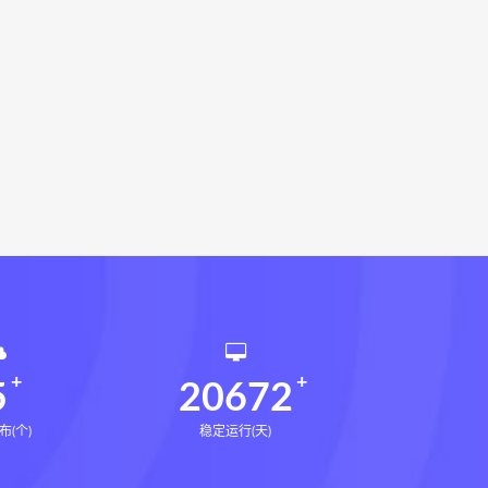
环境疾病诊断实操全书下载
书电子书
望气断病
五虚五实
道统
王爱品道统
王爱品
派八字宫位做功断法电子书
鬼谷子的局
鬼谷子的局:战国纵横
国历史中的生存游戏与权力博弈
形术线上课
张富源结构塑形术
王三锤
咏春五行气道术下载
训练营下载
文七老师
5
20672
布(个)
稳定运行(天)