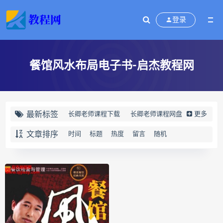
登录
餐馆风水布局电子书-启杰教程网
最新标签
长卿老师课程下载
长卿老师课程网盘
更多
长卿老师闲者密训
文章排序
时间
标题
热度
留言
随机
长卿老师闲者读书会
长卿老师课程合集长卿老师奇门绝学
长卿老师课程
六爻万象答疑全书下载
六爻万象答疑全书网盘
六爻万象答疑全书pdf
六爻万象答疑全书电子书