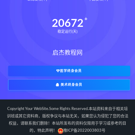
辰南择吉日
九宫八卦指针下载
九宫八卦指针网盘
九宫八卦指针
20672
世道天机预测学下载
稳定运行(天)
世道天机预测学网盘
世道天机预测学pdf
启杰教程网
世道天机预测学电子书
世道天机预测学
青乌居士
实用命理学
财富显化的道法术下载
医学终身会员
财富显化的道法术网盘
美术终身会员
财富显化的道法术
生命密码高级解读师下载
生命密码高级解读师网盘
Copyright Your WebSite.Some Rights Reserved.本站资料来自于相关培
生命密码高级解读师
弈涵老师
训班或其它资料商，版权争议与本站无关，如果您认为侵犯了您的合法
权益，请联系我们删除！本站所发布的资料仅限用于学习或参考的目
相理衡真十卷点校本下载
的，特此声明！
豫ICP备2022003803号
相理衡真十卷点校本网盘