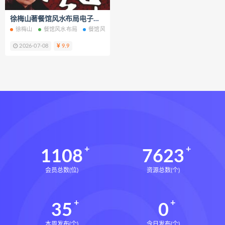
六爻万象答疑全书
徐梅山著餐馆风水布局电子书pdf百度网盘下载学习
道家八字化解指导册下载
徐梅山
餐馆风水布局
餐馆风水布局电子书
餐馆风水布局PDF
餐馆风
道家八字化解指导册网盘
2026-07-08
9.9
道家八字化解指导册pdf
道家八字化解指导册电子书
道家八字化解指导册
过三关与做功实例下载
过三关与做功实例网盘
过三关与做功实例pdf
过三关与做功实例电子书
1108
7623
过三关与做功实例
归一
会员总数(位)
资源总数(个)
寻龙点穴高级班课程下载
寻龙点穴高级班课程网盘
35
0
寻龙点穴高级班课程
水沐
辰南择吉日下载
辰南择吉日网盘
本周发布(个)
今日发布(个)