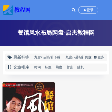
登录
餐馆风水布局网盘-启杰教程网
最新标签
九宫八卦指针下载
九宫八卦指针网盘
更多
九宫八卦指针
世道天机预测学下载
文章排序
时间
标题
热度
留言
随机
世道天机预测学网盘
世道天机预测学pdf
世道天机预测学电子书
世道天机预测学
青乌居士
实用命理学
财富显化的道法术下载
财富显化的道法术网盘