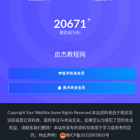
道统下载
道统网盘
道统pdf
道统电子书
道统
王爱品道统
20671
王爱品
盲派八字宫位做功断法下载
稳定运行(天)
盲派八字宫位做功断法网盘
盲派八字宫位做功断法pdf
启杰教程网
盲派八字宫位做功断法电子书
盲派八字宫位做功断法
鬼谷子的局epub下载
医学终身会员
鬼谷子的局epub网盘
美术终身会员
鬼谷子的局epub
鬼谷子的局
鬼谷子的局:战国纵横
灰色生存下载
灰色生存网盘
灰色生存pdf
Copyright Your WebSite.Some Rights Reserved.本站资料来自于相关培
灰色生存电子书
灰色生存
训班或其它资料商，版权争议与本站无关，如果您认为侵犯了您的合法
权益，请联系我们删除！本站所发布的资料仅限用于学习或参考的目
灰色生存中国历史中的生存游戏与权力
博弈
的，特此声明！
豫ICP备2022003803号