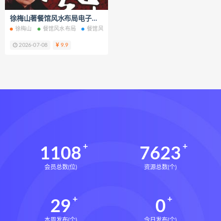
财富显化的道法术
徐梅山著餐馆风水布局电子书pdf百度网盘下载学习
生命密码高级解读师下载
徐梅山
餐馆风水布局
餐馆风水布局电子书
餐馆风水布局PDF
餐馆风
生命密码高级解读师网盘
2026-07-08
9.9
生命密码高级解读师
弈涵老师
相理衡真十卷点校本下载
相理衡真十卷点校本网盘
相理衡真十卷点校本pdf
相理衡真十卷点校本电子书
相理衡真十卷点校本
陳釗
住宅环境疾病诊断实操全书下载
1108
7623
住宅环境疾病诊断实操全书网盘
会员总数(位)
资源总数(个)
住宅环境疾病诊断实操全书pdf
住宅环境疾病诊断实操全书电子书
29
0
望气断病
五虚五实
住宅环境疾病诊断实操全书
风水道医
本周发布(个)
今日发布(个)