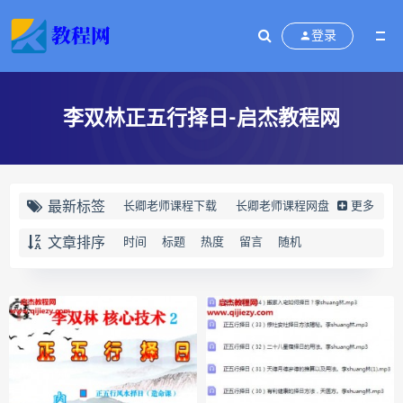
登录
李双林正五行择日-启杰教程网
最新标签
长卿老师课程下载
长卿老师课程网盘
更多
长卿老师闲者密训
文章排序
时间
标题
热度
留言
随机
长卿老师闲者读书会
长卿老师课程合集长卿老师奇门绝学
长卿老师课程
六爻万象答疑全书下载
六爻万象答疑全书网盘
六爻万象答疑全书pdf
六爻万象答疑全书电子书