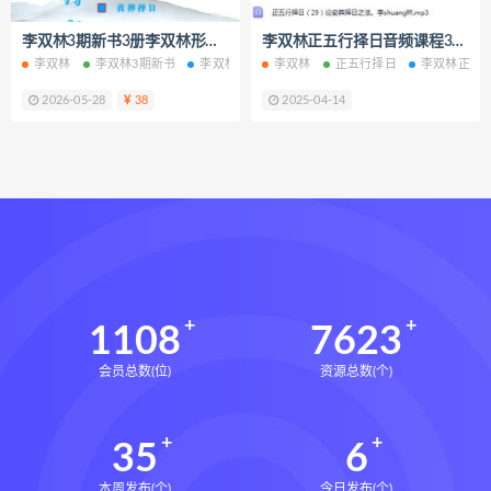
六爻万象答疑全书
李双林3期新书3册李双林形恋理气课核心技术正五行择日电子书pdf百度网盘下载学习
李双林正五行择日音频课程34集百度网盘下载学习
道家八字化解指导册下载
李双林
李双林3期新书
李双林形恋理气课
李双林
李双林核心技术
正五行择日
李双林正五
李双林正
道家八字化解指导册网盘
2026-05-28
38
2025-04-14
道家八字化解指导册pdf
道家八字化解指导册电子书
道家八字化解指导册
过三关与做功实例下载
过三关与做功实例网盘
过三关与做功实例pdf
过三关与做功实例电子书
1108
7623
过三关与做功实例
归一
会员总数(位)
资源总数(个)
寻龙点穴高级班课程下载
寻龙点穴高级班课程网盘
35
6
寻龙点穴高级班课程
水沐
辰南择吉日下载
辰南择吉日网盘
本周发布(个)
今日发布(个)