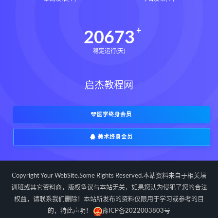
道家八字化解指导册pdf
道家八字化解指导册电子书
20673
道家八字化解指导册
稳定运行(天)
过三关与做功实例下载
过三关与做功实例网盘
启杰教程网
过三关与做功实例pdf
过三关与做功实例电子书
过三关与做功实例
归一
医学终身会员
寻龙点穴高级班课程下载
美术终身会员
寻龙点穴高级班课程网盘
寻龙点穴高级班课程
水沐
辰南择吉日下载
辰南择吉日网盘
Copyright Your WebSite.Some Rights Reserved.本站资料来自于相关培
辰南择吉日
九宫八卦指针下载
训班或其它资料商，版权争议与本站无关，如果您认为侵犯了您的合法
权益，请联系我们删除！本站所发布的资料仅限用于学习或参考的目
九宫八卦指针网盘
九宫八卦指针
的，特此声明！
豫ICP备2022003803号
世道天机预测学下载