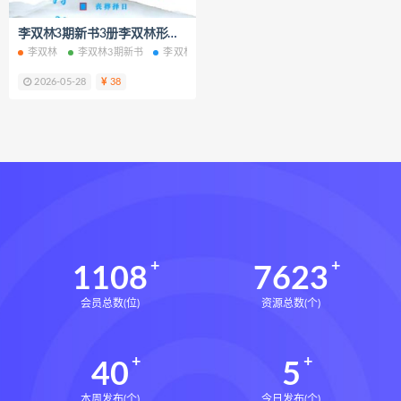
脐针通关导引术下载
李双林3期新书3册李双林形恋理气课核心技术正五行择日电子书pdf百度网盘下载学习
脐针通关导引术网盘
脐针通关导引术
李双林
李双林3期新书
李双林形恋理气课
李双林核心技术
李双林正
赵建新脐针通关导引术面授班
2026-05-28
38
开元针灸下载
开元针灸网盘
长卿老师课程下载
长卿老师课程网盘
长卿老师闲者密训
长卿老师闲者读书会
长卿老师课程合集长卿老师奇门绝学
长卿老师课程
六爻万象答疑全书下载
六爻万象答疑全书网盘
1108
7623
六爻万象答疑全书pdf
会员总数(位)
资源总数(个)
六爻万象答疑全书电子书
六爻万象答疑全书
40
5
道家八字化解指导册下载
道家八字化解指导册网盘
本周发布(个)
今日发布(个)