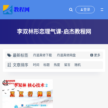
登录
李双林形恋理气课-启杰教程网
最新标签
丹道真修下载
丹道真修网盘
更多
丹道真修养生术
丹道真修合集
文章排序
时间
标题
热度
留言
随机
丹道真修初中高级班
丹道真修
赵氏寻因断根速效通经术下载
赵氏寻因断根速效通经术网盘
宫廷御医槌疗术下载
宫廷御医槌疗术网盘
宫廷御医槌疗术
赵书曦宫廷御医槌疗术