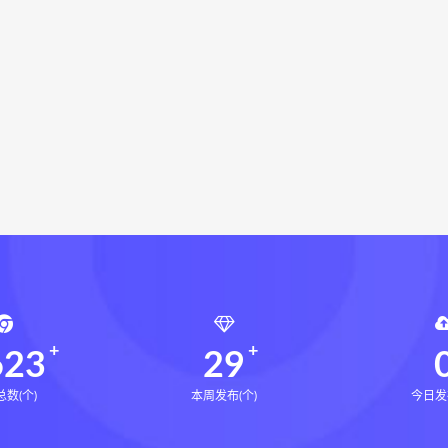
局epub
鬼谷子的局
鬼谷子的局:战国纵横
灰色生存下
灰色生存中国历史中的生存游戏与权力博弈
张富源结构塑形
富源结构塑形术线上课
张富源结构塑形术
王氏千金揉骨术
术
李双林正五行择日
李双林3期新书电子版
李双林3期新书PDF
李双林3期新
千金揉骨术
王三锤
咏春五行气道术下载
咏春五行气道
风
28天驾驭食欲训练营下载
28天驾驭食欲训练营网盘
七饮食心理
文七老师
14天瘦腿直腿计划下载
14天瘦
小四
全身体态调整减脂塑形课下载
全身体态调整减脂塑形
塑形课
高金玲
周锦伦解译催官篇解析下载
周锦伦解译
锦伦解译催官篇解析电子书
周锦伦解译催官篇解析
张会
张会永金匮方剂一年通
牛勇咏春清风十二式线下课下载
牛
张仲行黄帝掌鉴线下课下载
张仲行黄帝掌鉴线下课网盘
张
623
29
数(个)
本周发布(个)
今日发