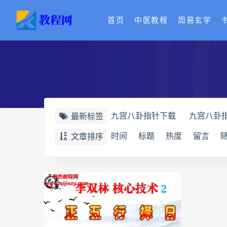
首页
中医教程
周易玄学
九宫八卦指针下载
九宫八卦
最新标签
世道天机预测学电子书
世道
时间
标题
热度
留言
文章排序
财富显化的道法术
生命密码
相理衡真十卷点校本下载
相
相理衡真十卷点校本
陳釗
住宅环境疾病诊断实操全书电子
道统pdf
道统电子书
道统
盲派八字宫位做功断法pdf
盲