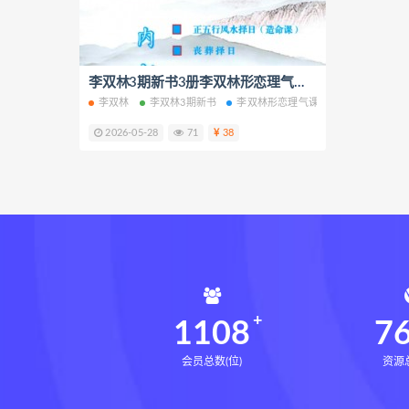
鬼谷子的局epub网盘
鬼谷子的
灰色生存电子书
灰色生存
张富源结构塑形术线下课
李双林3期新书3册李双林形恋理气课核心技术正五行择日电子书pdf百度网盘下载学习
张
李双林
李双林3期新书
李双林形恋理气课
李双林核心技
王氏千金揉骨术
王三锤王氏
2026-05-28
71
38
由清风咏春五行气道术
由清
文七28天驾驭食欲训练营
文
韩小四14天瘦腿直腿计划
韩
高金玲100节全身体态调整减脂
周锦伦解译催官篇解析pdf
周
张会永金匮方剂一年通网盘
牛勇咏春清风十二式线下课
1108
7
张仲行黄帝掌鉴
黄帝掌鉴
会员总数(位)
资源总