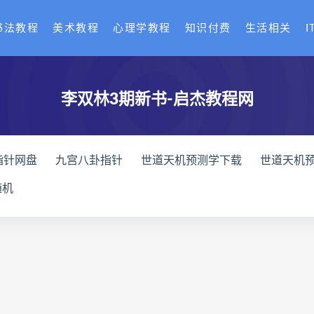
书法教程
美术教程
心理学教程
知识付费
生活相关
I
李双林3期新书-启杰教程网
指针网盘
九宫八卦指针
世道天机预测学下载
世道天机
天机预测学
青乌居士
实用命理学
财富显化的道法术下
随机
高级解读师下载
生命密码高级解读师网盘
生命密码高级解
理衡真十卷点校本网盘
相理衡真十卷点校本pdf
相理衡真
住宅环境疾病诊断实操全书下载
住宅环境疾病诊断实操全书
书
望气断病
五虚五实
住宅环境疾病诊断实操全书
王爱品道统
王爱品
盲派八字宫位做功断法下载
盲派
派八字宫位做功断法电子书
盲派八字宫位做功断法
鬼谷子