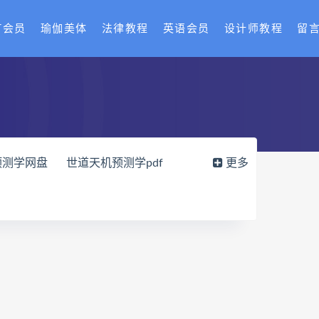
T会员
瑜伽美体
法律教程
英语会员
设计师教程
留
预测学网盘
世道天机预测学pdf
更多
载
财富显化的道法术网盘
读师
弈涵老师
十卷点校本电子书
网盘
住宅环境疾病诊断实操全书pdf
风水道医
道统下载
道统网盘
八字宫位做功断法网盘
的局epub下载