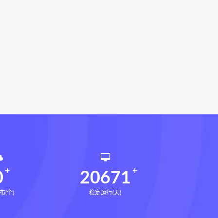
载
灰色生存网盘
灰色生存pdf
术下载
张富源结构塑形术网盘
下载
王氏千金揉骨术网盘
书网盘
李双林3期新书下载
术网盘
咏春五行气道术
28天驾驭食欲训练营
腿直腿计划网盘
14天瘦腿直腿计划
课网盘
全身体态调整减脂塑形课
催官篇解析网盘
永金匮方剂一年通下载
勇咏春清风十二式线下课网盘
仲行黄帝掌鉴线下课
0
20671
布(个)
稳定运行(天)