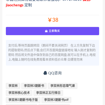
jiaochengs
定制
￥38
立即购买
支付后,等待页面跳转回（期间不要关闭网页） 在上方先复制下边
的提取密码,然后点下载,会打开百度网盘链接地址 输入刚才复制的
密码 然后将文件选中保存到自己的百度网盘,就可以在手机上,电视
上,电脑上随时在线免费观看本资料低价众筹 白嫖党勿来
QQ咨询
李双林
李双林3期新书
李双林形恋理气课
李双林核心技术
李双林正五行择日
李双林3期新书电子版
李双林3期新书pdf