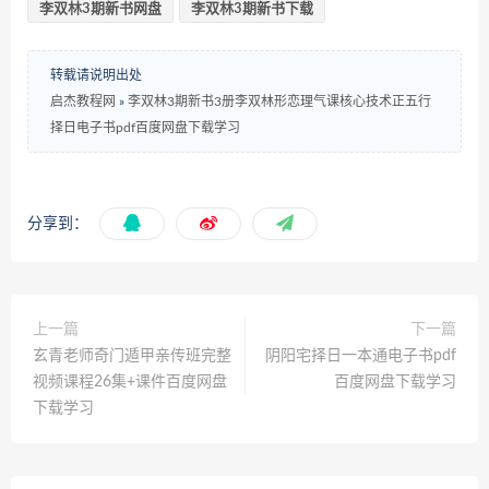
李双林3期新书网盘
李双林3期新书下载
转载请说明出处
启杰教程网
»
李双林3期新书3册李双林形恋理气课核心技术正五行
择日电子书pdf百度网盘下载学习
分享到：
上一篇
下一篇
玄青老师奇门遁甲亲传班完整
阴阳宅择日一本通电子书pdf
视频课程26集+课件百度网盘
百度网盘下载学习
下载学习