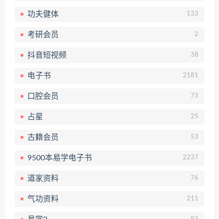
功夫健体
133
考研会员
2
抖音短视频
38
电子书
2181
口腔会员
73
占星
25
古籍会员
53
9500本易学电子书
2237
道家资料
76
气功资料
211