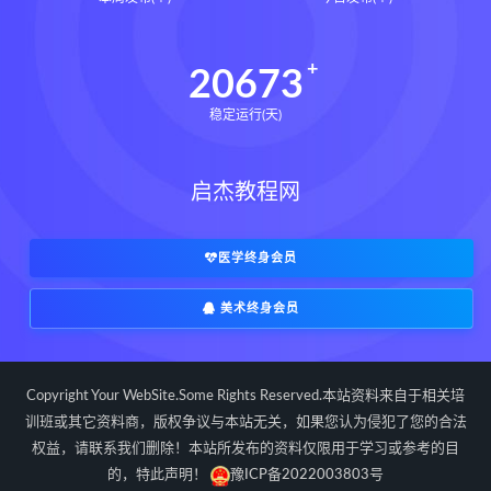
道家八字化解指导册pdf
道家八字化解指导册电子书
20673
道家八字化解指导册
稳定运行(天)
过三关与做功实例下载
过三关与做功实例网盘
启杰教程网
过三关与做功实例pdf
过三关与做功实例电子书
过三关与做功实例
归一
医学终身会员
寻龙点穴高级班课程下载
美术终身会员
寻龙点穴高级班课程网盘
寻龙点穴高级班课程
水沐
辰南择吉日下载
辰南择吉日网盘
Copyright Your WebSite.Some Rights Reserved.本站资料来自于相关培
辰南择吉日
九宫八卦指针下载
训班或其它资料商，版权争议与本站无关，如果您认为侵犯了您的合法
权益，请联系我们删除！本站所发布的资料仅限用于学习或参考的目
九宫八卦指针网盘
九宫八卦指针
的，特此声明！
豫ICP备2022003803号
世道天机预测学下载