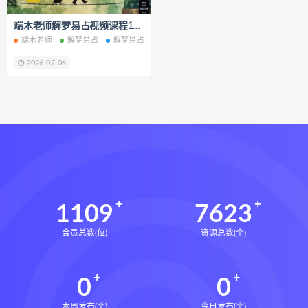
脐针通关导引术下载
端木老师解梦易占视频课程10集百度网盘下载学习
脐针通关导引术网盘
脐针通关导引术
端木老师
解梦易占
解梦易占网盘
解梦易占下载
赵建新脐针通关导引术面授班
2026-07-06
开元针灸下载
开元针灸网盘
长卿老师课程下载
长卿老师课程网盘
长卿老师闲者密训
长卿老师闲者读书会
长卿老师课程合集长卿老师奇门绝学
长卿老师课程
六爻万象答疑全书下载
六爻万象答疑全书网盘
1109
7623
六爻万象答疑全书pdf
会员总数(位)
资源总数(个)
六爻万象答疑全书电子书
六爻万象答疑全书
0
0
道家八字化解指导册下载
道家八字化解指导册网盘
本周发布(个)
今日发布(个)