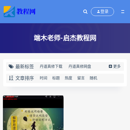
登录
端木老师-启杰教程网
最新标签
丹道真修下载
丹道真修网盘
更多
丹道真修养生术
丹道真修合集
文章排序
时间
标题
热度
留言
随机
丹道真修初中高级班
丹道真修
赵氏寻因断根速效通经术下载
赵氏寻因断根速效通经术网盘
宫廷御医槌疗术下载
宫廷御医槌疗术网盘
宫廷御医槌疗术
赵书曦宫廷御医槌疗术