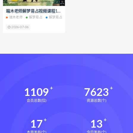
静观自我关怀电子书
静观自我关怀
端木老师解梦易占视频课程10集百度网盘下载学习
静观自我关怀勇敢爱自己的51项练习
端木老师
解梦易占
解梦易占网盘
解梦易占下载
克里斯汀内夫
数据化决策2.0下载
2026-07-06
数据化决策2.0网盘
数据化决策2.0epub
数据化决策2.0mobi
数据化决策2.0pdf
数据化决策2.0电子书
数据化决策2.0
约恩里塞根
写你想读的文章下载
写你想读的文章网盘
1109
7623
写你想读的文章epub
会员总数(位)
资源总数(个)
写你想读的文章mobi
写你想读的文章pdf
17
13
写你想读的文章电子书
写你想读的文章
本周发布(个)
今日发布(个)