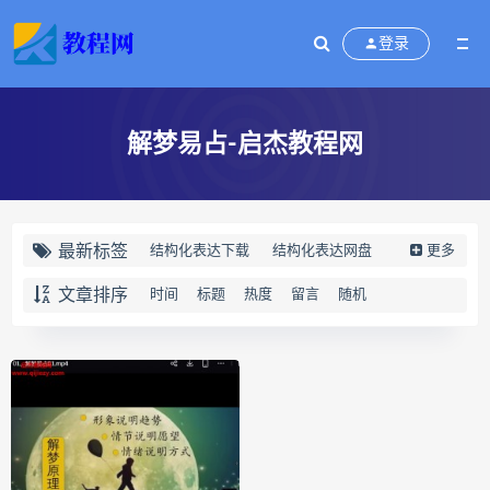
登录
解梦易占-启杰教程网
最新标签
结构化表达下载
结构化表达网盘
更多
结构化表达epub
结构化表达mobi
文章排序
时间
标题
热度
留言
随机
结构化表达pdf
结构化表达电子书
结构化表达
演讲与写作
结构化表达如何汇报工作
黄漫宇
静观自我关怀下载
静观自我关怀网盘
静观自我关怀epub
静观自我关怀mobi
静观自我关怀pdf