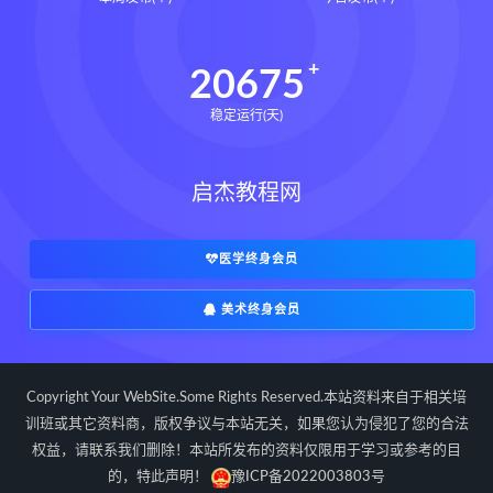
写你想读的文章改变人生的简洁写作法
田中泰延
让一切如你所愿下载
20675
让一切如你所愿网盘
稳定运行(天)
让一切如你所愿epub
让一切如你所愿mobi
启杰教程网
让一切如你所愿pdf
让一切如你所愿电子书
如何在任何情 况下拥有控制力和影响力
医学终身会员
让一切如你所愿
大卫J利伯曼
美术终身会员
思维羽球思维系统课下载
思维羽球思维系统课网盘
郑思维羽球思维系统课
郑思维
Copyright Your WebSite.Some Rights Reserved.本站资料来自于相关培
建炎南渡下载
建炎南渡网盘
训班或其它资料商，版权争议与本站无关，如果您认为侵犯了您的合法
权益，请联系我们删除！本站所发布的资料仅限用于学习或参考的目
建炎南渡epub
建炎南渡mobi
的，特此声明！
豫ICP备2022003803号
建炎南渡pdf
建炎南渡电子书