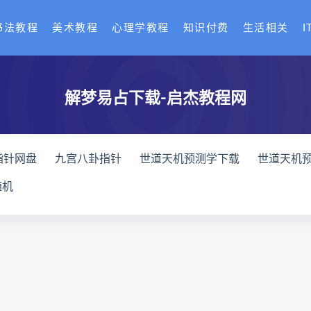
书法教程
美术教程
心理学教程
知识付费
生活相关
I
解梦易占下载-启杰教程网
指针网盘
九宫八卦指针
世道天机预测学下载
世道天机
天机预测学
青乌居士
实用命理学
财富显化的道法术下
随机
高级解读师下载
生命密码高级解读师网盘
生命密码高级解
理衡真十卷点校本网盘
相理衡真十卷点校本pdf
相理衡真
住宅环境疾病诊断实操全书下载
住宅环境疾病诊断实操全书
书
望气断病
五虚五实
住宅环境疾病诊断实操全书
王爱品道统
王爱品
盲派八字宫位做功断法下载
盲派
派八字宫位做功断法电子书
盲派八字宫位做功断法
鬼谷子