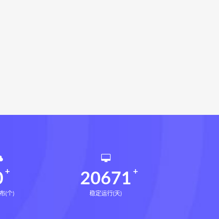
载
灰色生存网盘
灰色生存pdf
术下载
张富源结构塑形术网盘
下载
王氏千金揉骨术网盘
术网盘
咏春五行气道术
28天驾驭食欲训练营
腿直腿计划网盘
14天瘦腿直腿计划
课网盘
全身体态调整减脂塑形课
催官篇解析网盘
永金匮方剂一年通下载
勇咏春清风十二式线下课网盘
仲行黄帝掌鉴线下课
0
20671
布(个)
稳定运行(天)