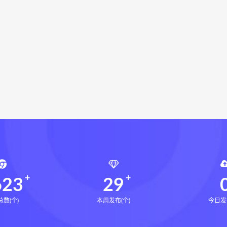
局epub
鬼谷子的局
鬼谷子的局:战国纵横
灰色生存下
灰色生存中国历史中的生存游戏与权力博弈
张富源结构塑形
富源结构塑形术线上课
张富源结构塑形术
王氏千金揉骨术
千金揉骨术
王三锤
咏春五行气道术下载
咏春五行气道
风
28天驾驭食欲训练营下载
28天驾驭食欲训练营网盘
七饮食心理
文七老师
14天瘦腿直腿计划下载
14天瘦
小四
全身体态调整减脂塑形课下载
全身体态调整减脂塑形
塑形课
高金玲
周锦伦解译催官篇解析下载
周锦伦解译
锦伦解译催官篇解析电子书
周锦伦解译催官篇解析
张会
张会永金匮方剂一年通
牛勇咏春清风十二式线下课下载
牛
张仲行黄帝掌鉴线下课下载
张仲行黄帝掌鉴线下课网盘
张
623
29
数(个)
本周发布(个)
今日发