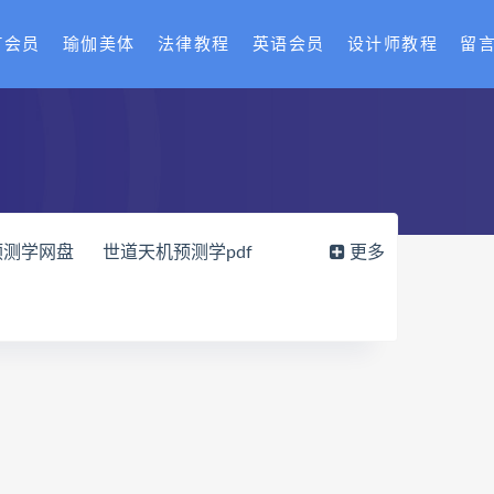
T会员
瑜伽美体
法律教程
英语会员
设计师教程
留
预测学网盘
世道天机预测学pdf
更多
载
财富显化的道法术网盘
读师
弈涵老师
十卷点校本电子书
网盘
住宅环境疾病诊断实操全书pdf
风水道医
道统下载
道统网盘
八字宫位做功断法网盘
的局epub下载