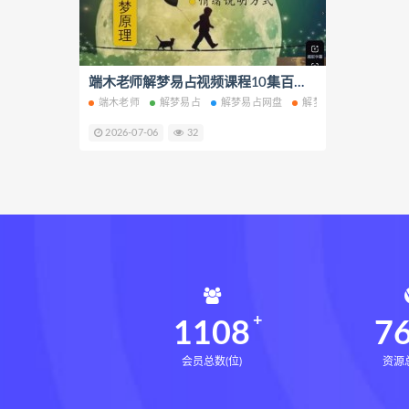
鬼谷子的局epub网盘
鬼谷子的
灰色生存电子书
灰色生存
张富源结构塑形术线下课
端木老师解梦易占视频课程10集百度网盘下载学习
张
端木老师
解梦易占
解梦易占网盘
解梦易占下载
王氏千金揉骨术
王三锤王氏
2026-07-06
32
由清风咏春五行气道术
由清
文七28天驾驭食欲训练营
文
韩小四14天瘦腿直腿计划
韩
高金玲100节全身体态调整减脂
周锦伦解译催官篇解析pdf
周
张会永金匮方剂一年通网盘
牛勇咏春清风十二式线下课
1108
7
张仲行黄帝掌鉴
黄帝掌鉴
会员总数(位)
资源总