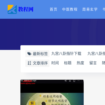
首页
中医教程
周易玄学
九宫八卦指针下载
九宫八卦
最新标签
世道天机预测学电子书
世道
时间
标题
热度
留言
文章排序
财富显化的道法术
生命密码
相理衡真十卷点校本下载
相
相理衡真十卷点校本
陳釗
住宅环境疾病诊断实操全书电子
道统pdf
道统电子书
道统
盲派八字宫位做功断法pdf
盲